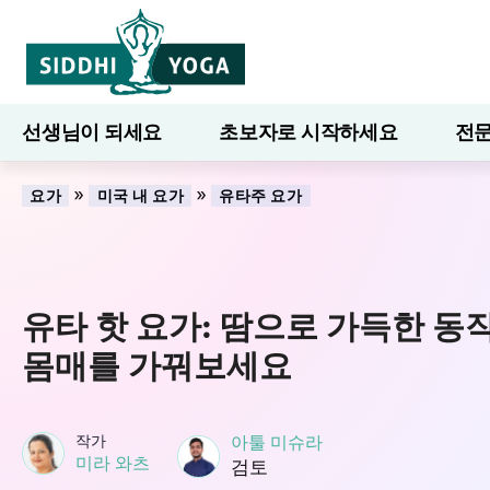
선생님이 되세요
초보자로 시작하세요
전문
7일간의 웰니스
블로그
배우다
»
»
요가
미국 내 요가
유타주 요가
유타 핫 요가: 땀으로 가득한 동
몸매를 가꿔보세요
작가
아툴 미슈라
미라 와츠
검토