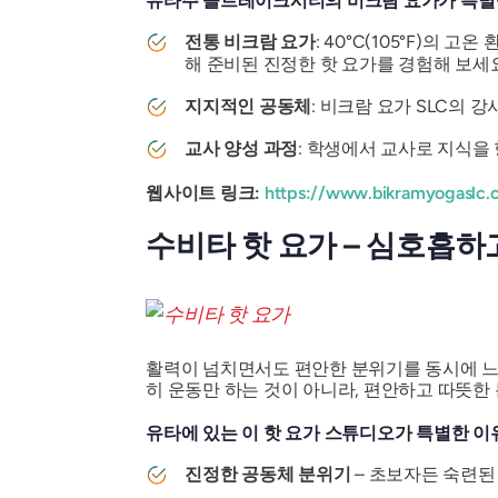
유타주 솔트레이크시티의 비크람 요가가 특별
전통 비크람 요가
: 40°C(105°F)의
해 준비된 진정한 핫 요가를 경험해 보세
지지적인 공동체
: 비크람 요가 SLC의
교사 양성 과정
: 학생에서 교사로 지식을
웹사이트 링크:
https://www.bikramyogaslc.
수비타 핫 요가 – 심호흡하
활력이 넘치면서도 편안한 분위기를 동시에 느낄
히 운동만 하는 것이 아니라, 편안하고 따뜻한
유타에 있는 이 핫 요가 스튜디오가 특별한 
진정한 공동체 분위기
– 초보자든 숙련된