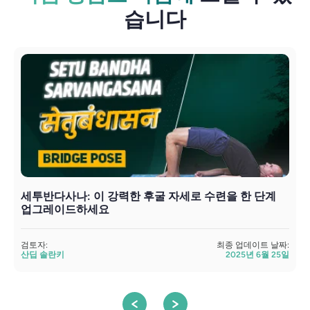
습니다
세투반다사나: 이 강력한 후굴 자세로 수련을 한 단계
업그레이드하세요
검토자:
최종 업데이트 날짜:
검
산딥 솔란키
2025년 6월 25일