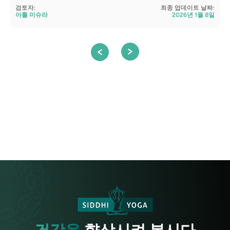
검토자:
최종 업데이트 날짜:
검
아툴 미슈라
2026년 1월 8일