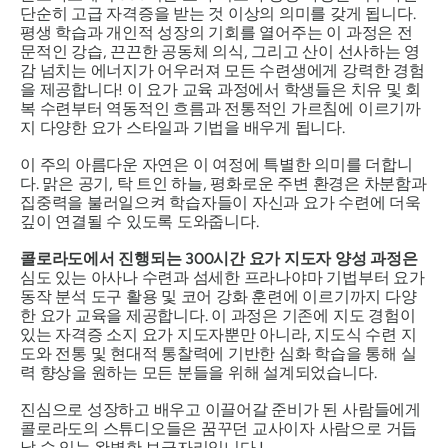
단순히 고급 자격증을 받는 것 이상의 의미를 갖게 됩니다.
평생 학습과 개인적 성장의 기회를 열어주는 이 과정은 전
문적인 강습, 끈끈한 공동체 의식, 그리고 산이 선사하는 영
감 넘치는 에너지가 어우러져 모든 수련생에게 강력한 경험
을 제공합니다! 이 요가 교육 과정에서 학생들은 치유 및 회
복 수련부터 역동적인 흐름과 전통적인 가르침에 이르기까
지 다양한 요가 스타일과 기법을 배우게 됩니다.
이 주의 아름다운 자연은 이 여정에 특별한 의미를 더합니
다. 맑은 공기, 탁 트인 하늘, 평화로운 주변 환경은 차분함과
집중력을 불러일으켜 학습자들이 자신과 요가 수련에 더욱
깊이 연결될 수 있도록 도와줍니다.
콜로라도에서 진행되는 300시간 요가 지도자 양성 과정은
심도 있는 아사나 수련과 섬세한 프라나야마 기법부터 요가
동작 분석 도구 활용 및 코어 강화 훈련에 이르기까지 다양
한 요가 교육을 제공합니다. 이 과정은 기존에 지도 경험이
있는 자격증 소지 요가 지도자뿐만 아니라, 지도식 수련 지
도와 전통 및 현대적 통찰력에 기반한 심화 학습을 통해 실
력 향상을 원하는 모든 분들을 위해 설계되었습니다.
진심으로 성장하고 배우고 이끌어갈 준비가 된 사람들에게
콜로라도의 스튜디오들은
꿈꾸던
교사이자 사람으로 거듭
날 수 있는 완벽한 보금자리입니다 !