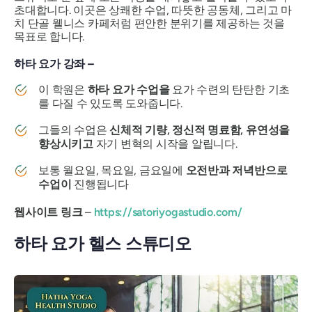
초대합니다. 이곳은 상쾌한 수업, 따뜻한 공동체, 그리고 마
치 단골 웰니스 카페처럼 편안한 분위기를 제공하는 것을
목표로 합니다.
하타 요가 강좌 –
이 학원은
하타 요가 수업을
요가 수련의 탄탄한 기초
를 다질 수 있도록 도와줍니다.
그들의 수업은
신체적 기량, 정신적 명료함, 유연성을
향상시키고
자기 변혁의 시작을 알립니다.
보통 월요일, 목요일, 금요일에
오전반과 저녁반으로
수업이
진행됩니다
웹사이트 링크
–
https://satoriyogastudio.com/
하타 요가 헬스 스튜디오