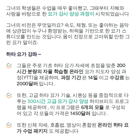
그녀의 학생들은 수업을 매우 좋아했고, 그때부터 지혜와
사랑을 바탕으로 한
요가 강사 양성 과정이
시작되었습니다
그녀의 비전은 무엇일까요? 속도, 체형, 또는 좋아하는 음악
에 상관없이 누구나 환영받는, 허락을 기반으로 한 요가 스
튜디오를 만드는 것입니다. 몸이 진정으로 고마워할 만한 그
런 요가 말이죠.
하타 요가 강좌 –
그들은 주로 기초 하타 요가 자세에 초점을 맞춘
200
시간 분량의 자율 학습형 온라인
요가 지도자 양성 과
정(YTT)을 제공하며,
과정 기간
은
14일
이고
수강료
는
2000달러
입니다 .
또한, 고급 하타 요가 기술, 시퀀싱 등을 중점적으로 다
루는
300시간 고급 요가 강사 양성
하이브리드 프로그
램을 제공하며 , 이 프로그램은
6개의 모듈
로 구성되
어 있고 각 모듈의 가격은
1450달러
입니다 .
또한 신체 자세, 호흡법, 명상이 혼합된
온라인 하타 요
가 수업 패키지
도 제공합니다