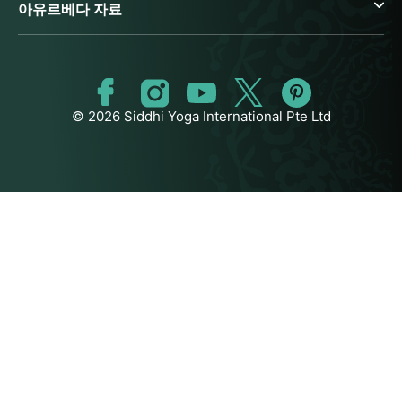
아유르베다 자료
© 2026 Siddhi Yoga International Pte Ltd