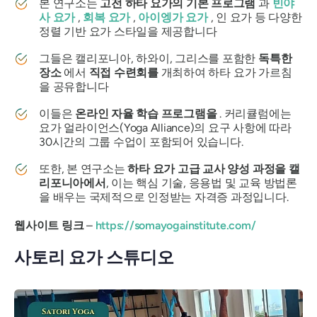
본 연구소는
고전 하타 요가의 기본 프로그램
과
빈야
사 요가
,
회복 요가
,
아이엥가 요가
, 인 요가 등 다양한
정렬 기반 요가 스타일을 제공합니다
그들은 캘리포니아, 하와이, 그리스를 포함한
독특한
장소
에서
직접 수련회를
개최하여 하타 요가 가르침
을 공유합니다
이들은
온라인 자율 학습 프로그램을
. 커리큘럼에는
요가 얼라이언스(Yoga Alliance)의 요구 사항에 따라
30시간의 그룹 수업이 포함되어 있습니다.
또한, 본 연구소는
하타 요가 고급 교사 양성 과정을 캘
리포니아에서
, 이는 핵심 기술, 응용법 및 교육 방법론
을 배우는 국제적으로 인정받는 자격증 과정입니다.
웹사이트 링크
–
https://somayogainstitute.com/
사토리 요가 스튜디오