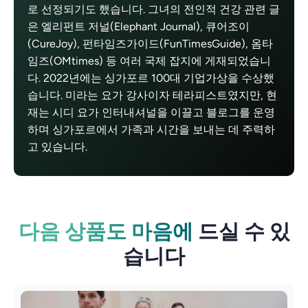
로 선정되기도 했습니다. 그녀의 전인적 건강 관련 글
은 엘리펀트 저널(Elephant Journal), 큐어조이
(CureJoy), 펀타임즈가이드(FunTimesGuide), 옴타
임즈(OMtimes) 등 여러 국제 잡지에 게재되었습니
다. 2022년에는 싱가포르 100대 기업가상을 수상했
습니다. 미라는 요가 강사이자 테라피스트였지만, 현
재는 시디 요가 인터내셔널을 이끌고 블로그를 운영
하며 싱가포르에서 가족과 시간을 보내는 데 주력하
고 있습니다.
다음 상품도 마음에
드실 수 있
습니다