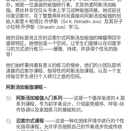
办，她是一位虔诚的瑜伽修行者，尤其热爱阿斯汤加瑜
伽。费丝并非仅仅从书本上学习这种瑜伽风格，她还前往
印度迈索尔，花了整整两年时间直接向阿斯汤加瑜伽的创
始人斯里·K·帕塔比·乔伊斯（Sri K. Pattabhi Jois）及其孙子
沙拉特·乔伊斯（Sharath Jois）学习。.
她的目标是将正宗的迈索尔式阿斯汤加瑜伽的精髓带回华
盛顿特区。她想创造一个空间，让学生们能够以在印度学
习的方式进行练习——缓慢、持续，并获得个性化的指
导！
他们始终秉持着有意义的练习的使命，他们的小团队提供
清晨的迈索尔课程、指导性的阿斯汤加课程，以及一个支
持每位学生进行个人修行之旅的空间。.
阿斯汤加瑜伽课程 –
阿斯汤加瑜伽入门系列
——这是一个循序渐进的 4 周
系列课程，专为初学者设计，介绍姿势顺序、呼吸-动
作协调以及家庭练习的基础知识。
迈索尔式课程
——这是一种在团体环境中进行的个性
化指导课程，允许学员按照自己的节奏逐步完成传统