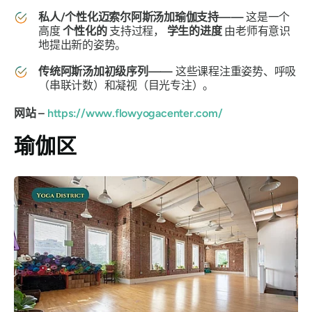
私人/个性化迈索尔阿斯汤加瑜伽支持——
这是一个
高度
个性化的
支持过程，
学生的进度
由老师有意识
地提出新的姿势。
传统阿斯汤加初级序列——
这些课程注重姿势、呼吸
（串联计数）和凝视（目光专注）。
网站 –
https://www.flowyogacenter.com/
瑜伽区