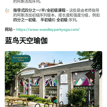
的阿斯汤加序列。
指导式四分之一/半/全初级课程
– 这些是由老师指导
的阿斯汤加初级序列版本，按长度和强度分级，例如
四分之一初级
、
半初级
和
全初级
序列。
网站 –
https://www.woodleyparkyoga.com/
蓝鸟天空瑜伽