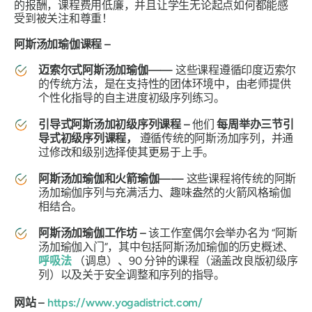
的报酬，课程费用低廉，并且让学生无论起点如何都能感
受到被关注和尊重！
阿斯汤加瑜伽课程 –
迈索尔式阿斯汤加瑜伽——
这些课程遵循印度迈索尔
的传统方法，是在支持性的团体环境中，由老师提供
个性化指导的自主进度初级序列练习。
引导式阿斯汤加初级序列课程 –
他们
每周举办三节引
导式初级序列课程，
遵循传统的阿斯汤加序列，并通
过修改和级别选择使其更易于上手。
阿斯汤加瑜伽和火箭瑜伽——
这些课程将传统的阿斯
汤加瑜伽序列与充满活力、趣味盎然的火箭风格瑜伽
相结合。
阿斯汤加瑜伽工作坊 –
该工作室偶尔会举办名为
“阿斯
汤加瑜伽入门”
，其中包括阿斯汤加瑜伽的历史概述、
呼吸法
（调息）、90 分钟的课程（涵盖改良版初级序
列）以及关于安全调整和序列的指导。
网站 –
https://www.yogadistrict.com/