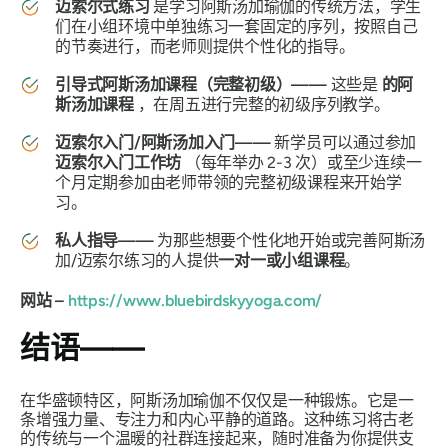
迈索尔式练习
是学习阿斯汤加瑜伽的传统方法，学生
们在小组环境中单独练习一套固定的序列，按照自己
的节奏进行，而老师则提供个性化的指导。
引导式阿斯汤加课程（完整初级）——
这些是
的阿
斯汤加课程
，在周五进行完整的初级序列教学。
迈索尔入门/阿斯汤加入门——
新学员可以通过参加
迈索尔入门工作坊
（每年举办 2-3 次）或至少连续一
个月定期参加由老师带领的完整初级课程来开始学
习。
私人指导——
为那些想要个性化地开始或完善阿斯汤
加/迈索尔练习的人提供
一对一或小组课程
。
网站 –
https://www.bluebirdskyyoga.com/
结语——
在华盛顿特区，阿斯汤加瑜伽不仅仅是一种锻炼。它是一
条增强力量、专注力和内心平静的道路。这种练习将古老
的传统与一个温暖的社群连接起来，随时准备为你提供支