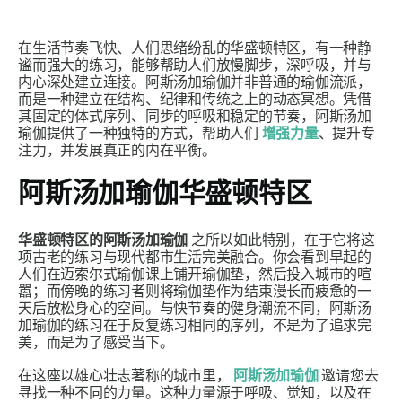
在生活节奏飞快、人们思绪纷乱的华盛顿特区，有一种静
谧而强大的练习，能够帮助人们放慢脚步，深呼吸，并与
内心深处建立连接。阿斯汤加瑜伽并非普通的瑜伽流派，
而是一种建立在结构、纪律和传统之上的动态冥想。凭借
其固定的体式序列、同步的呼吸和稳定的节奏，阿斯汤加
瑜伽提供了一种独特的方式，帮助人们
增强力量
、提升专
注力，并发展真正的内在平衡。
阿斯汤加瑜伽华盛顿特区
华盛顿特区的阿斯汤加瑜伽
之所以如此特别，在于它将这
项古老的练习与现代都市生活完美融合。你会看到早起的
人们在迈索尔式瑜伽课上铺开瑜伽垫，然后投入城市的喧
嚣；而傍晚的练习者则将瑜伽垫作为结束漫长而疲惫的一
天后放松身心的空间。与快节奏的健身潮流不同，阿斯汤
加瑜伽的练习在于反复练习相同的序列，不是为了追求完
美，而是为了感受当下。
在这座以雄心壮志著称的城市里，
阿斯汤加瑜伽
邀请您去
寻找一种不同的力量。这种力量源于呼吸、觉知，以及在