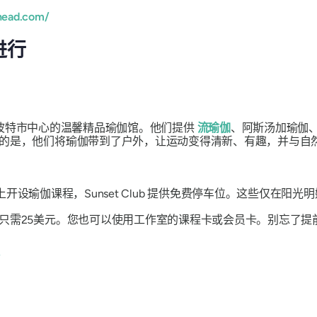
head.com/
进行
家位于纽伯里波特市中心的温馨精品瑜伽馆。他们提供
流瑜伽
、阿斯汤加瑜伽
的是，他们将瑜伽带到了户外，让运动变得清新、有趣，并与自
and 的沙滩上开设瑜伽课程，Sunset Club 提供免费停车位。这些
只需25美元。您也可以使用工作室的课程卡或会员卡。别忘了提
/