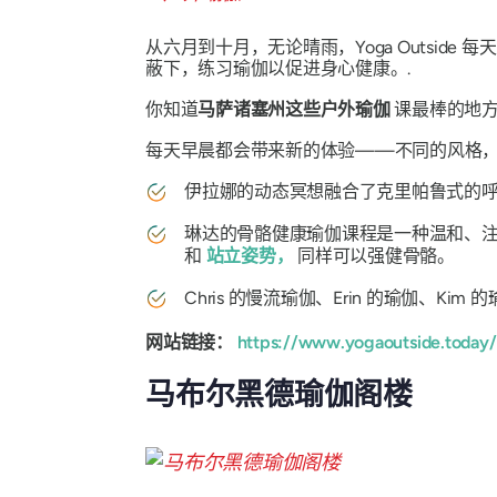
从六月到十月，无论晴雨，Yoga Outsi
蔽下，练习瑜伽以促进身心健康。.
你知道
马萨诸塞州这些户外瑜伽
课最棒的地
每天早晨都会带来新的体验——不同的风格，
伊拉娜的动态冥想融合了克里帕鲁式的呼
琳达的骨骼健康瑜伽课程是一种温和、
和
站立姿势，
同样可以强健骨骼。
Chris 的慢流瑜伽、Erin 的瑜伽、K
网站链接：
https://www.yogaoutside.today/
马布尔黑德瑜伽阁楼