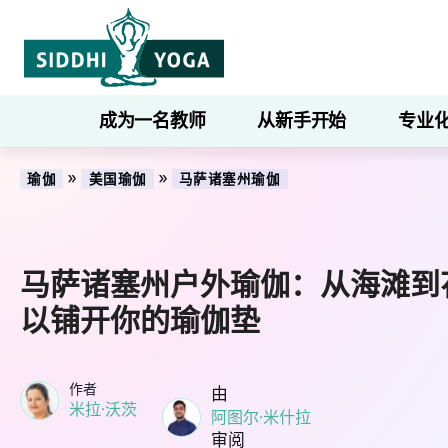
成为一名教师
从新手开始
专业
»
»
瑜伽
美国瑜伽
马萨诸塞州瑜伽
马萨诸塞州户外瑜伽：从海滩到
以铺开你的瑜伽垫
作者
由
米拉·沃茨
阿图尔·米什拉
审阅