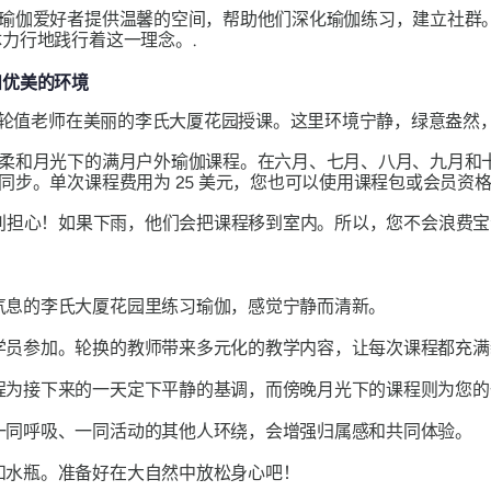
瑜伽爱好者提供温馨的空间，帮助他们深化瑜伽练习，建立社群
力行地践行着这一理念。.
和优美的环境
程由轮值老师在美丽的李氏大厦花园授课。这里环境宁静，绿意盎然
柔和月光下的满月户外瑜伽课程。在六月、七月、八月、九月和
步。单次课程费用为 25 美元，您也可以使用课程包或会员资格
别担心！如果下雨，他们会把课程移到室内。所以，您不会浪费宝
气息的李氏大厦花园里练习瑜伽，感觉宁静而清新。
学员参加。轮换的教师带来多元化的教学内容，让每次课程都充满
程为接下来的一天定下平静的基调，而傍晚月光下的课程则为您的
一同呼吸、一同活动的其他人环绕，会增强归属感和共同体验。
和水瓶。准备好在大自然中放松身心吧！