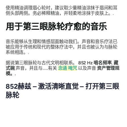
使用精油调理眉心轮时，建议取少量精油涂抹于眉间和耳
侧头部两侧。务必稀释精油，并轻柔地涂抹于皮肤上。.
用于第三眼脉轮疗愈的音乐
音乐能够从生理和情感层面触动我们。声音和音乐疗法已
被应用于传统和现代的整体疗法中，并且也被认为与脉轮
系统相连。.
据说第三眼脉轮与古代文明相联系。
852 Hz 唱名频率
,
藏
式碗
声音，并且与……有关
念诵
唵咒
以及声音
资产管理规
模。.
852赫兹 – 激活清晰直觉 – 打开第三眼
脉轮