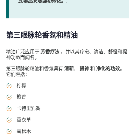
式物品来增强和转化。.
第三眼脉轮香氛和精油
精油广泛应用于
芳香疗法
，并以其疗愈、清洁、舒缓和提
神功效而闻名。
第三眼脉轮精油和香氛具有
清新
、
提神
和
净化的功效
。
它们包括：
柠檬
檀香
卡特里乳香
薰衣草
雪松木