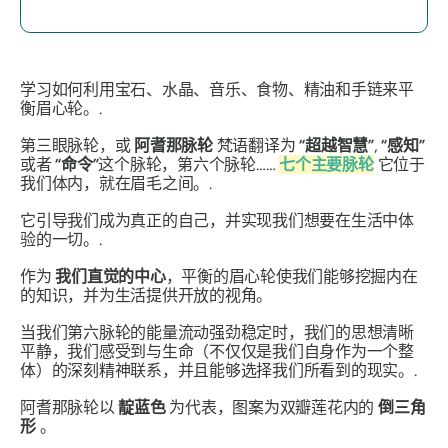
学习如何利用宝石、水晶、音乐、食物、精油和手链来平
衡眉心轮。.
第三眼脉轮，或
阿耆那脉轮
梵语翻译为
“超越智慧”
,
“感知”
或者
“命令”
这个脉轮，第六个脉轮……
七个主要脉轮
它位于
我们体内，就在眉毛之间。.
它引导我们成为真正的自己，并实现我们想要在生活中体
验的一切。.
作为
我们直觉的中心
，平衡的眉心轮使我们能够挖掘内在
的知识，并为生活提供开放的视角。
当我们第六脉轮的能量流动强劲稳定时，我们的思想清晰
平静，我们感受到与生命（不仅仅是我们自身作为一个整
体）的深刻精神联系，并且能够选择我们所看到的现实。.
阿耆那脉轮以
靛蓝色
为代表，图案为双瓣莲花内的
倒三角
形
。