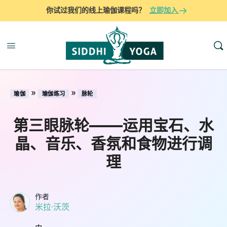
你试过我们的线上瑜伽课程吗？
立即加入
»
»
瑜伽
瑜伽练习
脉轮
第三眼脉轮——运用宝石、水
晶、音乐、香氛和食物进行调
理
作者
米拉·沃茨