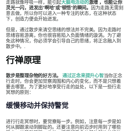
走路就像呼吸一样，能引起
大脑电活动的
激增
，也能让你
灵光一闪，迸发出“啊哈”或“顿悟”的瞬间。
因为走路无需刻
意去做，所以你可以进入一种专注的状态，在这种状态
下，创造力便会开始迸发。
但是，通过散步来清空思绪的想法并不完美。因为走路时
思绪容易游离，你也很容易陷入负面情绪的漩涡。为了避
免这种情况，你必须学会​​引导自己的思绪，将正念融入到
散步中。.
行禅原理
散步是整理杂物的好方法。
通过正念来提升心智
当你正念
行走时，你会更加觉察周围和内心的变化，而不是只想着
要去哪里。为了更好地享受行走的益处，以下是一些行走
冥想的原则：
缓慢移动并保持警觉
进行行走冥想时，要觉察每一步。例如，注意每一步是如
何从脚跟滚动到脚趾的。还要注意向前迈步时用到了哪些