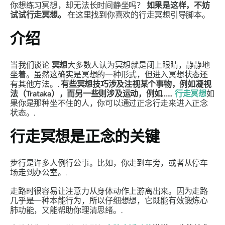
你想练习冥想，却无法长时间静坐吗？
如果是这样，不妨
试试行走冥想。
在这里找到你喜欢的行走冥想引导脚本。
介绍
当我们谈论
冥想
大多数人认为冥想就是闭上眼睛，静静地
坐着。虽然这确实是冥想的一种形式，但进入冥想状态还
有其他方法。.
有些冥想技巧涉及注视某个事物，例如凝视
法（Trataka），而另一些则涉及运动，例如……
行走冥想
如
果你是那种坐不住的人，你可以通过正念行走来进入正念
状态。.
行走冥想是正念的关键
步行是许多人例行公事。比如，你走到车旁，或者从停车
场走到办公室。.
走路时很容易让注意力从身体动作上游离出来。因为走路
几乎是一种本能行为，所以仔细想想，它既能有效锻炼心
肺功能，又能帮助你理清思绪。.