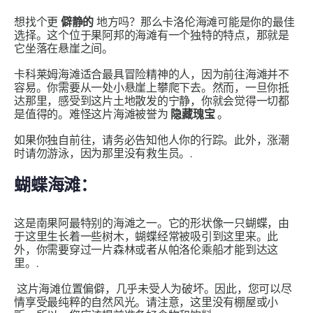
想找个更
僻静的
地方吗？那么卡洛伦海滩可能是你的最佳
选择。这个位于果阿邦的海滩有一个独特的特点，那就是
它坐落在悬崖之间。
卡科莱姆海滩适合最具冒险精神的人，因为前往海滩并不
容易。你需要从一处小悬崖上攀爬下去。然而，一旦你抵
达那里，感受到这片土地散发的宁静，你就会觉得一切都
是值得的。难怪这片海滩被誉为
隐藏瑰宝
。
如果你独自前往，请务必告知他人你的行踪。此外，涨潮
时请勿游泳，因为那里没有救生员。.
蝴蝶海滩：
这是南果阿最特别的海滩之一。它的形状像一只蝴蝶，由
于这里生长着一些树木，蝴蝶经常被吸引到这里来。此
外，你需要穿过一片森林或者从帕洛伦乘船才能到达这
里。.
这片海滩位置偏僻，几乎未受人为破坏。因此，您可以尽
情享受最纯粹的自然风光。请注意，这里没有棚屋或小