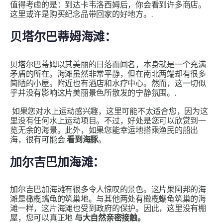
值得考虑的是：到达卡韦洛西姆后，你会看到许多商店。
这里或许是购买纪念品带回家的好地方。.
贝塔尔巴蒂姆海滩：
贝塔尔巴蒂姆以其美丽的日落而闻名，本身就是一个充满
矛盾的所在。海滩虽然非常平静，但在南北两端却有很多
简陋的小屋。附近也有酒店和水疗中心。然而，这一切似
乎并没有影响这片美丽景色所散发的宁静氛围。.
如果您对水上运动感兴趣，这里可能不太适合您，因为这
里没有任何水上运动项目。不过，好处是您可以欣赏到一
览无余的海景。此外，如果您能幸运地搭乘渔民的船出
海，很有可能会
看到海豚
。
加尔吉巴加海滩：
加尔吉巴加海滩有很多令人惊叹的景色。这片果阿邦的海
滩是橄榄蠵龟的筑巢地。与其他两处有橄榄蠵龟筑巢的海
滩一样，这片海滩也受到政府的保护。因此，这里没有棚
屋，您可以真正地
与大自然亲密接触。