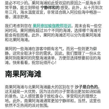
是必不可少的。果阿海滩如此受欢迎的原因之一是海水非
常平静，能立刻带给
宁静祥和的
感受。此外，从十月到次
年三月，海水温度适宜，非常适合跳入阿拉伯海中畅游一
番，清凉舒爽。
我们考虑到您在
果阿参加瑜伽教师培训
，周末会有一些空
闲时间。果阿拥有超过35个不同的海滩，选择哪个海滩可
能会有些困难。此外，果阿的海滩还可以分为南果阿海滩
和北果阿海滩。
果阿的一些海滩在游客中颇有名气，而另一些则更为僻
静。这完全取决于您的需求。因此，我们整理了一份从北
果阿到南果阿的完整海滩清单，方便您选择想要前往的海
滩。快来看看，祝您玩得开心！
南果阿海滩
南果阿海滩与北果阿海滩最大的区别在于
沙子是白色的
。
这无疑是一大优势，因为洁白的沙子营造出更加如诗如画
的景色，让人感觉置身于放松身心、享受阳光的理想之
地。此外，南果阿海滩通常更加宁静祥和，当然，这里也
依然不乏热闹的派对氛围。