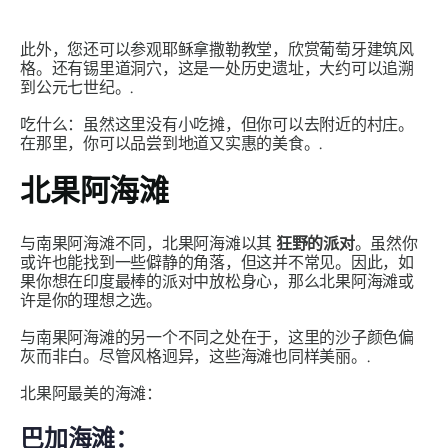
此外，您还可以参观耶稣拿撒勒教堂，欣赏葡萄牙建筑风
格。还有锡里道洞穴，这是一处历史遗址，大约可以追溯
到公元七世纪。.
吃什么：虽然这里没有小吃摊，但你可以去附近的村庄。
在那里，你可以品尝到地道又实惠的美食。.
北果阿海滩
与南果阿海滩不同，北果阿海滩以其
狂野的派对
。虽然你
或许也能找到一些僻静的角落，但这并不常见。因此，如
果你想在印度最棒的派对中放松身心，那么北果阿海滩或
许是你的理想之选。
与南果阿海滩的另一个不同之处在于，这里的沙子颜色偏
灰而非白。尽管风格迥异，这些海滩也同样美丽。.
北果阿最美的海滩：
巴加海滩：