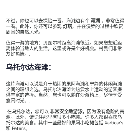
不过，你也可以去探险一番。海滩边有个
泻湖
，非常值得
一看。此外，你还可以参观
灯塔
，并在漫步的过程中欣赏
周围的自然风光。
值得一游的地方：贝图尔村距离海滩很近。如果您想近距
离体验当地人的生活，这里或许是个好机会。村民们非常
友好热情。.
乌托尔达海滩：
这片海滩可以说是介于热闹的果阿海滩和宁静的休闲海滩
之间的理想之选。乌托尔达海滩为热爱水上运动的游客提
供丰富的选择。当然，您也可以躺在沙滩椅上，尽情享受
悠闲时光。.
在乌托尔达，您可以
非常安全地游泳
，因为没有危险的高
潮。此外，请记住那里有很多小吃摊。许多人都很喜欢乌
托尔达的美食。其中一些最好的果阿小吃摊包括 Xarticar's
和 Peter's。