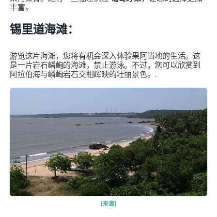
丰富。
锡里道海滩：
游览这片海滩，您将有机会深入体验果阿当地的生活。这
是一片岩石嶙峋的海滩，禁止游泳。不过，您可以欣赏到
阿拉伯海与嶙峋岩石交相辉映的壮丽景色。.
[来源]