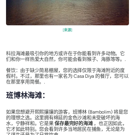
[来源]
科拉海滩最吸引你的地方或许在于你能看到许多动物。它
们和你一样热爱大自然，你可能会看到猴子、海豚等等。.
餐饮：由于缺少简易棚屋，您的选择仅限于海滩附近的度
假村。不过，那里也有一家名为 Casa Diya 的餐厅，您可以
在那里享用简餐。.
班博林海滩：
如果您想避开熙熙攘攘的游客，班博林 (Bambolim) 将是您
的理想之选。这里拥有绵延的金色沙滩和未受破坏的海
水，宁静祥和。它是果
保存最完好的海滩
，也正因如此，
它才如此特别。您会看到许多当地居民在捕鱼，无论是为
了谋生还是为了日常饮食。