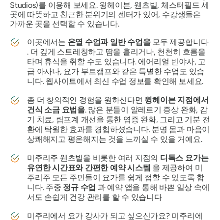
Studios)를 이용해 보세요. 윙헤이븐, 웬츠빌, 체스터필드 세
곳에 따뜻하고 친근한 분위기의 센터가 있어, 수강생들은
가까운 곳을 선택할 수 있습니다.
이곳에서는
온열 수업과 일반 수업을
모두 제공합니다
. 더 깊게 스트레칭하고 땀을 흘리거나, 천천히 흐름을
타며 휴식을 취할 수도 있습니다. 에어리얼 빈야사, 고
급 아사나, 요가 부트캠프와 같은 특별한 수업도 있습
니다. 웹사이트에서 최신 수업 정보를 확인해 보세요.
좀 더 창의적인 경험을 원하신다면
윙헤이븐 지점에서
건식 소금 요법을
. 많은 분들이 알레르기 증상 완화, 감
기 치료, 림프계 개선을 통한 염증 완화, 그리고 기분 전
환에 탁월한 효과를 경험하셨습니다. 분명 몸과 마음이
상쾌해지고 평온해지는 것을 느끼실 수 있을 거예요.
미주리주 웬츠빌을 비롯한 여러 지점의
디톡스 요가는
유연한 시간표와 간편한 예약 시스템
을 제공하여 미
주리주 모든 주민들이 요가를 쉽게 접할 수 있도록 합
니다. 주중
정규 수업
과 예약 앱을 통해 바쁜 일상 속에
서도 손쉽게 건강 관리를 할 수 있습니다
미주리에서 요가 강사가 되고 싶으신가요? 미주리에