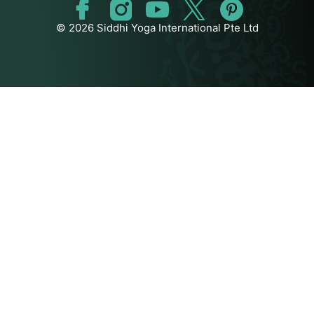
© 2026 Siddhi Yoga International Pte Ltd