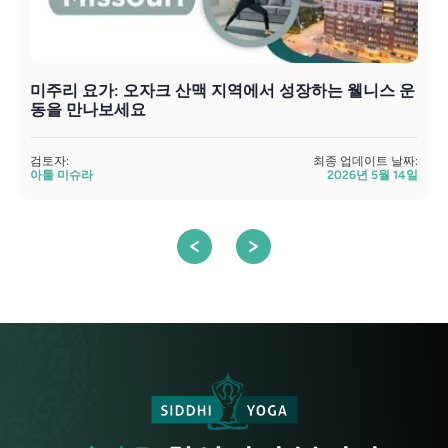
미주리 요가: 오자크 산맥 지역에서 성장하는 웰니스 운
동을 만나보세요
검
검토자:
최종 업데이트 날짜:
아툴 미슈라
2026년 5월 14일