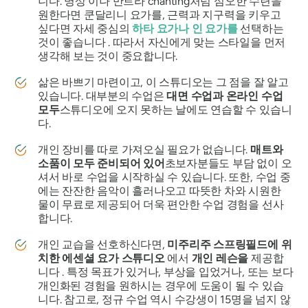
니다. 명상 이나 만트라 chanting처럼 심오한 수련을
원한다면 쿤달리니 요가를, 근력과 지구력을 키우고
싶다면 자세 중심의
하타 요가나 인
요가를
선택하는
것이 좋습니다 . 따라서 자신에게 맞는 스타일을 먼저
생각해 보는 것이 중요합니다.
삶은 바쁘기 마련이고, 이 스튜디오는 그 점을 잘 알고
있습니다. 대부분의 수업은
대면 수업과 온라인 수업
모두
스튜디오에 오지 못하는 날에도 연습할 수 있습니
다.
개인 장비를 따로 가져오실 필요가 없습니다.
매트와
소품이 모두 준비되어 있어
초보자분들도 부담 없이 오
셔서 바로 수업을 시작하실 수 있습니다. 또한, 수업 중
에는 잔잔한 음악이 흘러나오고 따뜻한 차와 시원한
물이 무료로 제공되어 더욱 편안한 수업 경험을 선사
합니다.
개인 교습을 선호하신다면,
미주리주 스프링필드에 위
치한 에센셜 요가 스튜디오
에서
개인 레슨을
제공합
니다 . 특정 목표가 있거나, 부상을 입었거나, 또는 보다
개인화된 경험을 원하시는 경우에 도움이 될 수 있습
니다. 참고로, 정규 수업 역시 수강생이 15명을 넘지 않