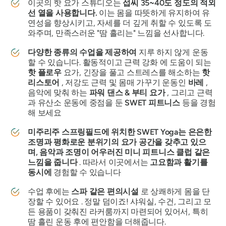
이곳의 핫 요가 스튜디오는
섭씨 35~40도 정도의 적외
선 열을 사용합니다.
이는 몸을 따뜻하게 유지하여 유
연성을 향상시키고, 자세를 더 깊게 취할 수 있도록 도
와주며, 만족스러운 "땀 흘리는" 느낌을 선사합니다.
다양한 종류의 수업을 제공하여
지루 하지 않게 운동
할 수 있습니다. 활동적이고 근력 강화 에 도움이 되는
핫 플로우
요가, 긴장을 풀고 스트레스를 해소하는
핫
리스토어
, 저강도 근력 및 몸매 가꾸기 운동인
바레
,
음악에 맞춰 하는
파워 댄스 & 부티 요가
, 그리고 근력
과 유산소 운동에 중점을 둔
SWET 피트니스
등을 경험
해 보세요
미주리주 스프링필드에 위치한 SWET Yoga는 은은한
조명과 평화로운 분위기의 요가 공간을 갖추고 있으
며, 음악과 조명이 어우러진 미니 피트니스 클럽 같은
느낌을 줍니다
. 따라서 이곳에서는
고요함과 활기를
동시에
경험할 수 있습니다
수업 후에는
스파 같은 편의시설
로 상쾌하게 몸을 단
장할 수 있어요 . 정말 덤이죠! 샤워실, 수건, 그리고 모
든 용품이 갖춰진 라커룸까지 마련되어 있어서, 특히
땀 흘린 운동 후에 편안함을 더해줍니다.