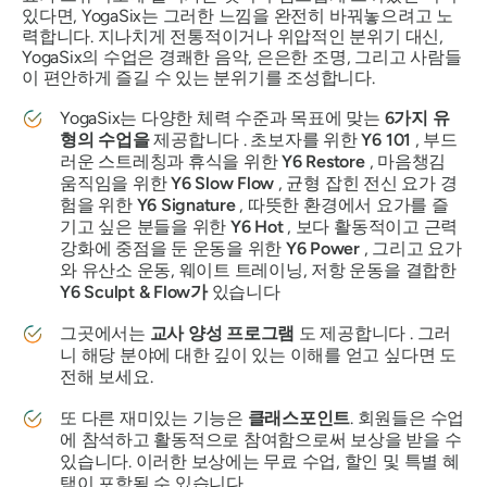
있다면, YogaSix는 그러한 느낌을 완전히 바꿔놓으려고 노
력합니다. 지나치게 전통적이거나 위압적인 분위기 대신,
YogaSix의 수업은 경쾌한 음악, 은은한 조명, 그리고 사람들
이 편안하게 즐길 수 있는 분위기를 조성합니다.
YogaSix는 다양한 체력 수준과 목표에 맞는
6가지 유
형의 수업을
제공합니다 . 초보자를 위한
Y6 101
, 부드
러운 스트레칭과 휴식을 위한
Y6 Restore
, 마음챙김
움직임을 위한
Y6 Slow Flow
, 균형 잡힌 전신 요가 경
험을 위한
Y6 Signature
, 따뜻한 환경에서 요가를 즐
기고 싶은 분들을 위한
Y6 Hot
, 보다 활동적이고 근력
강화에 중점을 둔 운동을 위한
Y6 Power
, 그리고 요가
와 유산소 운동, 웨이트 트레이닝, 저항 운동을 결합한
Y6 Sculpt & Flow가
있습니다
그곳에서는
교사 양성 프로그램
도 제공합니다 . 그러
니 해당 분야에 대한 깊이 있는 이해를 얻고 싶다면 도
전해 보세요.
또 다른 재미있는 기능은
클래스포인트
. 회원들은 수업
에 참석하고 활동적으로 참여함으로써 보상을 받을 수
있습니다. 이러한 보상에는 무료 수업, 할인 및 특별 혜
택이 포함될 수 있습니다.