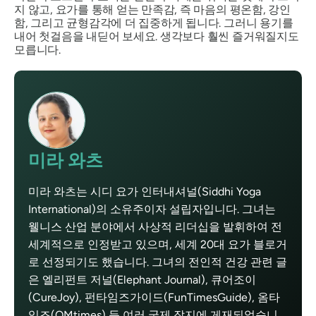
지 않고, 요가를 통해 얻는 만족감, 즉 마음의 평온함, 강인
함, 그리고 균형감각에 더 집중하게 됩니다. 그러니 용기를
내어 첫걸음을 내딛어 보세요. 생각보다 훨씬 즐거워질지도
모릅니다.
미라 와츠
미라 와츠는 시디 요가 인터내셔널(Siddhi Yoga
International)의 소유주이자 설립자입니다. 그녀는
웰니스 산업 분야에서 사상적 리더십을 발휘하여 전
세계적으로 인정받고 있으며, 세계 20대 요가 블로거
로 선정되기도 했습니다. 그녀의 전인적 건강 관련 글
은 엘리펀트 저널(Elephant Journal), 큐어조이
(CureJoy), 펀타임즈가이드(FunTimesGuide), 옴타
임즈(OMtimes) 등 여러 국제 잡지에 게재되었습니