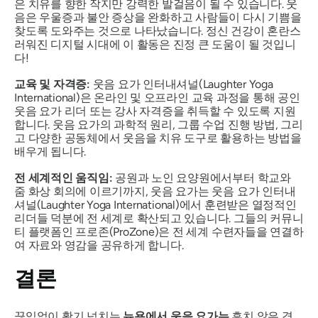
은 치유를 향한 작지만 강력한 발걸음이 될 수 있습니다. 웃
음은 우울증과 불안 증상을 완화하고 사람들이 다시 기쁨을
찾도록 도와주는 것으로 나타났습니다. 정신 건강이 혼란스
러워진 디지털 시대에 이 활동은 진정 큰 도움이 될 것입니
다!
교육 및 자격증:
웃음 요가 인터내셔널(Laughter Yoga
International)은 온라인 및 오프라인 교육 과정을 통해 공인
웃음 요가 리더 또는 강사 자격증을 취득할 수 있도록 지원
합니다. 웃음 요가의 과학적 원리, 그룹 수업 진행 방법, 그리
고 다양한 공동체에서 웃음을 치유 도구로 활용하는 방법을
배우게 됩니다.
전 세계적인 움직임:
공원과 노인 요양원에서부터 학교와
줌 화상 회의에 이르기까지, 웃음 요가는 웃음 요가 인터내
셔널(Laughter Yoga International)에서 훈련받은 열정적인
리더들 덕분에 전 세계로 확산되고 있습니다. 그들의 커뮤니
티 플랫폼인 프로존(ProZone)은 전 세계 수련자들을 연결하
여 자료와 영감을 공유하게 합니다.
결론
끊임없이 활기 넘치는
뉴욕에서 웃음 요가는
흔치 않은 경