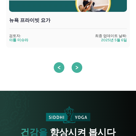
뉴욕 프라이빗 요가
검토자:
최종 업데이트 날짜:
검
아툴 미슈라
2025년 5월 6일
건강을
향상시켜 봅시다