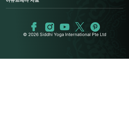
아유르베다 자료
© 2026 Siddhi Yoga International Pte Ltd