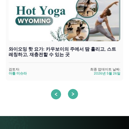
와이오밍 핫 요가: 카우보이의 주에서 땀 흘리고, 스트
레칭하고, 재충전할 수 있는 곳
검
검토자:
최종 업데이트 날짜:
아툴 미슈라
2026년 5월 26일