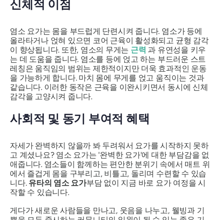
신체적 이점
염소 요가는 몸을 부드럽게 단련시켜 줍니다. 염소가 등에
올라타거나 얹혀 있으면 코어 근육이 활성화되고 균형 감각
이 향상됩니다. 또한, 염소의 무게는
근력
과 유연성을 키우
는 데 도움을 줍니다. 염소를 등에 얹고 하는 부드러운 스트
레칭은 움직임의 범위는 제한적이지만 더욱 효과적인 운동
을 가능하게 합니다. 마치 몸에 무게를 얹고 움직이는 것과
같습니다. 이러한 동작은 근육을 이완시키면서 동시에 신체
감각을 고양시켜 줍니다.
사회적 및 동기 부여적 혜택
자세가 완벽하지 않을까 봐 두려워서 요가를 시작하지 못하
고 계셨나요? 염소 요가는 '완벽한 요가'에 대한 부담감을 없
애줍니다. 염소들이 함께하는 편안한 분위기 속에서 매트 위
에서 즐겁게 몸을 구부리고, 비틀고, 돌리며 수련할 수 있습
니다.
유타의 염소 요가
부담 없이 지금 바로 요가 여정을 시
작할 수 있습니다.
게다가 새로운 사람들을 만나고, 웃음을 나누고, 웰빙과 기
쁨을 모두 중시하는 커뮤니티의 일원이 될 수 있는 좋은 기