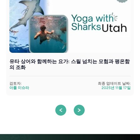
유타 상어와 함께하는 요가: 스릴 넘치는 모험과 평온함
의 조화
검토자:
최종 업데이트 날짜:
검
아툴 미슈라
2025년 11월 17일