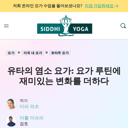
저희 온라인 요가 수업을 들어보셨나요?
지금 가입하세요
»
»
요가
미국 내 요가
유타주 요가
유타의 염소 요가: 요가 루틴에
재미있는 변화를 더하다
작가
미라 와츠
아툴 미슈라
검토