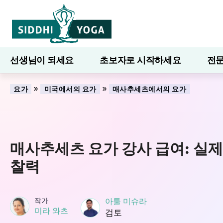
선생님이 되세요
초보자로 시작하세요
전문
7일간의 웰니스
블로그
배우다
»
»
요가
미국에서의 요가
매사추세츠에서의 요가
매사추세츠 요가 강사 급여: 실제 
찰력
작가
아툴 미슈라
미라 와츠
검토