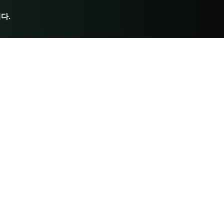
다.
아유르베다 자료
다이어트
행동
초보자를 위한
약
역사
당신의 프라크루티를 알아보세요