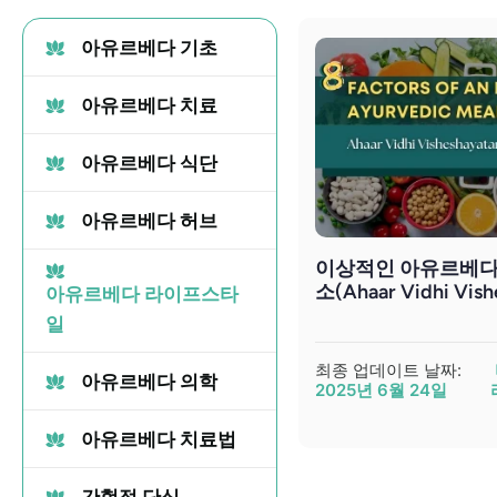
아유르베다 기초
아유르베다 치료
아유르베다 식단
아유르베다 허브
이상적인 아유르베다 
소(Ahaar Vidhi Vish
아유르베다 라이프스타
일
최종 업데이트 날짜:
아유르베다 의학
2025년 6월 24일
아유르베다 치료법
간헐적 단식