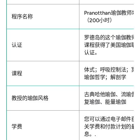
Pranotthan瑜伽教师培
程序名称
（200小时）
罗德岛的
这个瑜伽教师
认证
课程获得了美国瑜伽联
认证。
体式；呼吸控制法；冥
课程
瑜伽哲学；解剖学
古典哈他瑜伽、流瑜伽
教授的瑜伽风格
复瑜伽、能量瑜伽
您可以通过电子邮件获
学费
关学费和付款计划的最
息。.