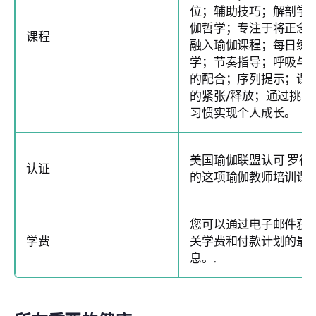
位；辅助技巧；解剖学
伽哲学；专注于将正念
课程
融入瑜伽课程；每日练
学；节奏指导；呼吸与
的配合；序列提示；课
的紧张/释放；通过挑战
习惯实现个人成长。
美国瑜伽联盟认可
罗德
认证
的这项瑜伽教师培训课
您可以通过电子邮件获
学费
关学费和付款计划的最
息。.