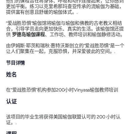
他们的课程旨在将身体、呼吸和动作连接起来，让你感到
更加平衡。练习以克里希那玛查亚传承的流瑜伽为基础，
提供富有创意且舒缓的瑜伽体式。.
“爱战胜恐惧”瑜伽馆将瑜伽与瑜伽和佛教的古老教义相结
合，引导学员走向更加快乐、真实的生活。该瑜伽馆还提
供
罗德岛瑜伽课程
、工作坊、教师培训和瑜伽静修活动。
由伊姆斯·耶茨和瑞秋·惠特沃斯创立的“爱战胜恐惧”是一个
让人们聚集在一起，克服恐惧，并深爱彼此的空间。.
节目详情
姓名
在“爱战胜恐惧”机构参加200小时Vinyasa瑜伽教师培训
认证
该项目的毕业生将获得美国瑜伽联盟认可的 200 小时认
证。.