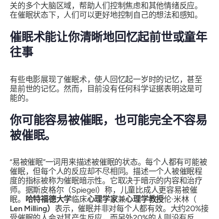
关的多个大脑区域，帮助人们控制焦虑和其他情绪反应。
在催眠状态下，人们可以更好地控制自己的想法和感知。
催眠术能让你清晰地回忆起前世或童年
往事
有些电影展现了催眠术，使人回忆起一岁时的记忆，甚至
是前世的记忆。然而，目前没有任何科学证据表明这是可
能的。
你可能容易被催眠，也可能完全不容易
被催眠。
“易被催眠”一词用来描述被催眠的状态。每个人都有可能被
催眠，但每个人的反应却不尽相同。描述一个人被催眠程
度的指标被称为催眠暗示性。它取决于暗示的内容和治疗
师。据斯皮格尔（Spiegel）称，儿童比成人更容易被催
眠。
哈特福德大学
临床
心理学家
兼
心理学教授
伦·米林（
Len Milling）
表示，催眠并非对每个人都有效。大约20%接
受催眠的人会对其产生反应，而另外20%的人则没有反