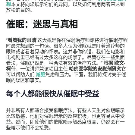
想
本文将向您展示它们的异同，以及如何利用两者来达到
放松的目的。
催眠：迷思与真相
“
看着我的眼睛
“这大概是你在催眠治疗师即将进行催眠疗程
时最先想到的一句话。很多人认为催眠就是盯着治疗师的
眼睛或者看着晃动的怀表。这并非你的错。我们在电影和
电视剧里已经看过太多这样的场景了。尽管存在一些负面
看法，催眠仍然是一种合法有效的治疗方法。”
根据
欧文·
柯什
，一位讲师兼该项目主任
哈佛医学院的安慰剂研究
它
可以帮助人们
减肥
焦虑和压力。下面，我们将探讨关于催
眠的误区和事实。
每个人都能很快从催眠中受益
并非所有人都适合接受催眠疗法。有些人天生对催眠暗示
比较敏感，他们对催眠暗示的反应积极，也更容易从中受
益。然而，即使他们的催眠暗示敏感度很高，仍然会有一
些暗示他们不会接受。