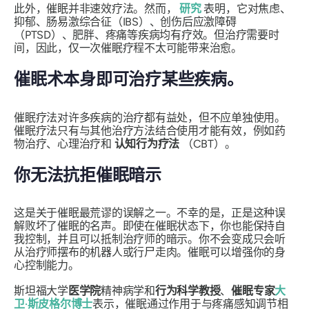
此外，催眠并非速效疗法。然而，
研究
表明，它对焦虑、
抑郁、肠易激综合征（IBS）、创伤后应激障碍
（PTSD）、肥胖、疼痛等疾病均有疗效。但治疗需要时
间，因此，仅一次催眠疗程不太可能带来治愈。
催眠术本身即可治疗某些疾病。
催眠疗法对许多疾病的治疗都有益处，但不应单独使用。
催眠疗法只有与其他治疗方法结合使用才能有效，例如药
物治疗、心理治疗和
认知行为疗法
（CBT）。
你无法抗拒催眠暗示
这是关于催眠最荒谬的误解之一。不幸的是，正是这种误
解败坏了催眠的名声。即使在催眠状态下，你也能保持自
我控制，并且可以抵制治疗师的暗示。你不会变成只会听
从治疗师摆布的机器人或行尸走肉。催眠可以增强你的身
心控制能力。
斯坦福大学
医学院
精神病学和
行为科学教授
、
催眠专家
大
卫·斯皮格尔博士
表示，催眠通过作用于与疼痛感知调节相