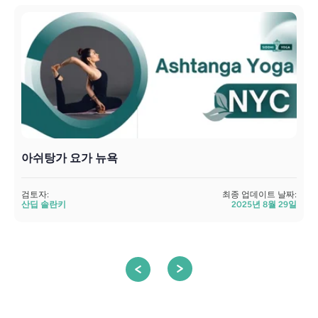
아쉬탕가 요가 뉴욕
검토자:
최종 업데이트 날짜:
검
산딥 솔란키
2025년 8월 29일