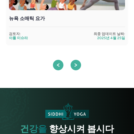
뉴욕 소매틱 요가
검토자:
최종 업데이트 날짜:
검
아툴 미슈라
2025년 4월 25일
건강을
향상시켜 봅시다