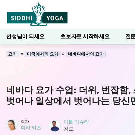
선생님이 되세요
초보자로 시작하세요
전문
7일간의 웰니스
블로그
배우다
»
»
요가
미국에서의 요가
네바다에서의 요가
네바다 요가 수업: 더위, 번잡함
벗어나 일상에서 벗어나는 당신
작가
아툴 미슈라
미라 와츠
검토