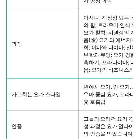
사 양성 과정
아사나; 진정성 있는 목
의 힘; 트라우마 인식 요
요가 철학; 시퀀싱의 기술
음(陰) 요가와 에너지 해
과정
학; 야마와 니야마; 신체
부학과 큐잉; 요가 경험 
축하기; 프라나야마; 미
몸; 요가의 비즈니스와 
빈야사 요가, 인 요가, 트
가르치는 요가 스타일
우마 중심 요가, 프라나
및 호흡법
그들의
오리건 요가 강사
인증
성 과정은
요가 얼라이
의 인증을 받았습니다.