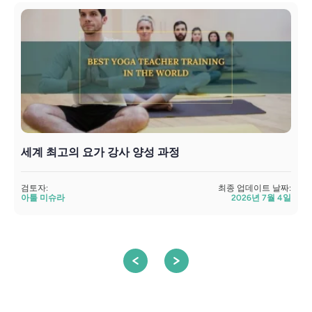
세계 최고의 요가 강사 양성 과정
검토자:
최종 업데이트 날짜:
아툴 미슈라
2026년 7월 4일
검