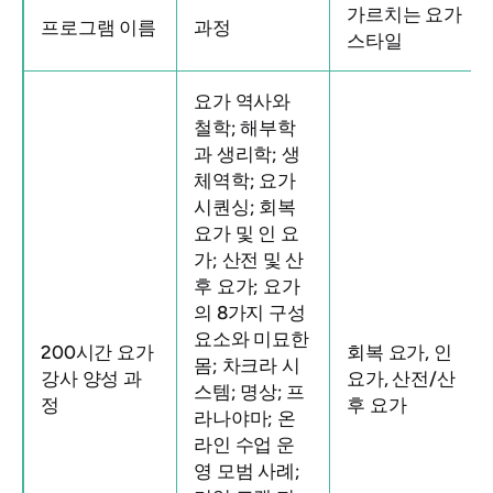
가르치는 요가
프로그램 이름
과정
스타일
요가 역사와
철학; 해부학
과 생리학; 생
체역학; 요가
시퀀싱; 회복
요가 및 인 요
가; 산전 및 산
후 요가; 요가
의 8가지 구성
요소와 미묘한
200시간 요가
회복 요가, 인
몸; 차크라 시
강사 양성 과
요가, 산전/산
스템; 명상; 프
정
후 요가
라나야마; 온
라인 수업 운
영 모범 사례;