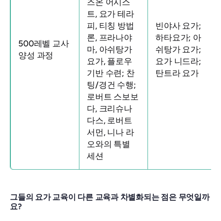
즈온 어시스
트, 요가 테라
피, 티칭 방법
빈야사 요가;
론, 프라나야
하타요가; 아
500레벨 교사
마, 아쉬탕가
쉬탕가 요가;
양성 과정
요가, 플로우
요가 니드라;
기반 수련; 찬
탄트라 요가
팅/경건 수행;
로버트 스보보
다, 크리슈나
다스, 로버트
서먼, 니나 라
오와의 특별
세션
그들의 요가 교육이 다른 교육과 차별화되는 점은 무엇일까
요?