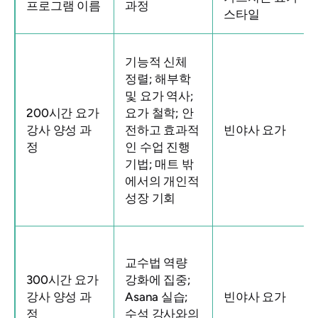
프로그램 이름
과정
스타일
기능적 신체
정렬; 해부학
및 요가 역사;
200시간 요가
요가 철학; 안
강사 양성 과
전하고 효과적
빈야사 요가
정
인 수업 진행
기법; 매트 밖
에서의 개인적
성장 기회
교수법 역량
300시간 요가
강화에 집중;
강사 양성 과
Asana 실습;
빈야사 요가
정
수석 강사와의