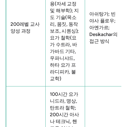
용(자세 교정
및 해부학); 지
아쉬탕가; 빈
도 기술(목소
야사 플로우;
200레벨 교사
리, 몸짓, 동작
아옌가르;
양성 과정
보조, 시퀀싱);
Desikachar의
요가 철학(요
접근 방식
가 수트라, 바
가바드 기타,
우파니샤드,
하타 요가 프
라디피카, 불
교학)
100시간 요가
니드라, 명상,
탄트라 철학;
200시간 아사
나 테크닉, 핸