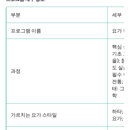
부분
세부
프로그램 이름
요가 학
핵심 실
기초 교사
을); 참
도 실습 (
과정
필수 학술
전통; 
태: 그린
학
하타; 
가르치는 요가 스타일
요가; 