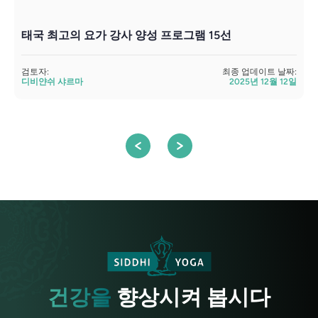
태국 최고의 요가 강사 양성 프로그램 15선
검토자:
최종 업데이트 날짜:
디비얀쉬 샤르마
2025년 12월 12일
검
건강을
향상시켜 봅시다