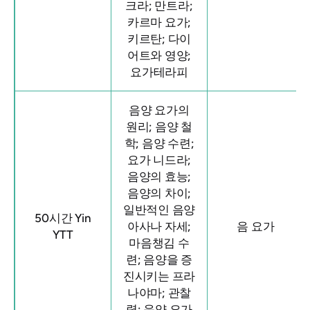
크라; 만트라;
카르마 요가;
키르탄; 다이
어트와 영양;
요가테라피
음양 요가의
원리; 음양 철
학; 음양 수련;
요가 니드라;
음양의 효능;
음양의 차이;
일반적인 음양
50시간 Yin
아사나 자세;
음 요가
YTT
마음챙김 수
련; 음양을 증
진시키는 프라
나야마; 관찰
력; 음양 요가