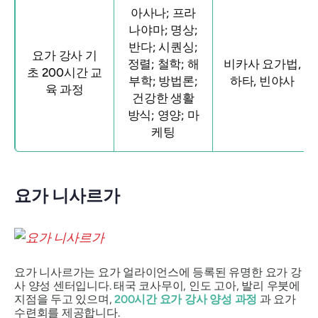
아사나; 프라
나야마; 명상;
반다; 시퀀싱;
요가 강사 기
정렬; 철학; 해
비카사 요가법,
초 200시간 교
부학; 방법론;
하타, 빈야사
육 과정
건강한 생활
방식; 영양; 마
케팅
요가 니사르가
요가 니사르가는 요가 얼라이언스에 등록된 유명한 요가 강
사 양성 센터입니다. 태국 코사무이, 인도 고아, 발리 우붓에
지점을 두고 있으며,
200시간 요가 강사 양성 과정
과 요가
수련회를 제공합니다.