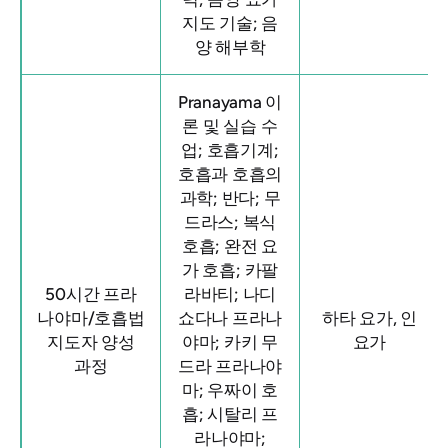
지도 기술; 음
양 해부학
Pranayama 이
론 및 실습 수
업; 호흡기계;
호흡과 호흡의
과학; 반다; 무
드라스; 복식
호흡; 완전 요
가 호흡; 카팔
50시간 프라
라바티; 나디
나야마/호흡법
쇼다나 프라나
하타 요가, 인
지도자 양성
야마; 카키 무
요가
과정
드라 프라나야
마; 우짜이 호
흡; 시탈리 프
라나야마;