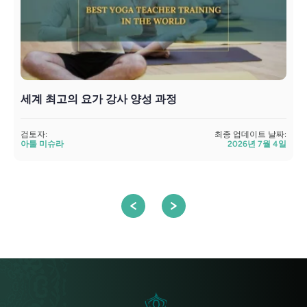
세계 최고의 요가 강사 양성 과정
검토자:
최종 업데이트 날짜:
아툴 미슈라
2026년 7월 4일
검