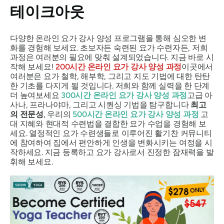
테이크아웃
다양한 온라인 요가 강사 양성 프로그램을 통해 심오한 변
화를 경험해 보세요. 초보자든 숙련된 요가 수련자든, 저희
과정은 여러분의 필요에 맞춰 설계되었습니다. 지금 바로 시
작해 보세요!
200시간 온라인 요가 강사 양성 과정
이곳에서
여러분은 요가 철학, 해부학, 그리고 지도 기법에 대한 탄탄
한 기초를 다지게 될 것입니다. 저희와 함께 실력을 한 단계
더 높여보세요
300시간 온라인 요가 강사 양성 과정
고급 아
사나, 프라나야마, 그리고 시퀀싱 기법을 탐구합니다
최고
의 전문성
, 우리의
500시간 온라인 요가 강사 양성 과정
고
대 지혜와 현대적 수련법을 결합한 요가 수업을 경험해 보
세요. 열정적인 요가 수련생들로 이루어진 활기찬 커뮤니티
에 참여하여 집에서 편안하게 인생을 변화시키는 여정을 시
작하세요. 지금 등록하고 요가 강사로서 진정한 잠재력을 발
휘해 보세요.