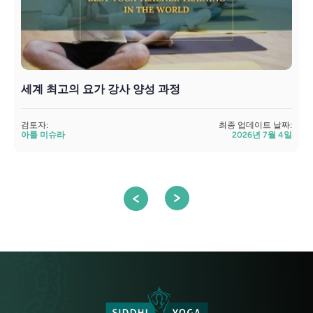
세계 최고의 요가 강사 양성 과정
검토자:
최종 업데이트 날짜:
아툴 미슈라
2026년 7월 4일
검