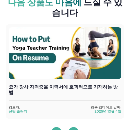
다음 상품도 마음에
드실 수 있
습니다
요가 강사 자격증을 이력서에 효과적으로 기재하는 방
법
검
검토자:
최종 업데이트 날짜:
산딥 솔란키
2025년 10월 4일