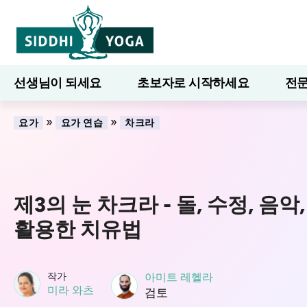
선생님이 되세요
초보자로 시작하세요
전문
7일간의 웰니스
블로그
배우다
»
»
요가
요가 연습
차크라
제3의 눈 차크라 - 돌, 수정, 음악
활용한 치유법
작가
아미트 레헬라
미라 와츠
검토