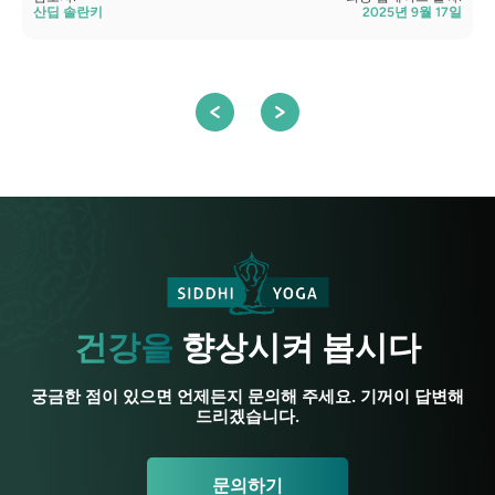
산딥 솔란키
2025년 9월 17일
검
건강을
향상시켜 봅시다
궁금한 점이 있으면 언제든지 문의해 주세요. 기꺼이 답변해
드리겠습니다.
문의하기