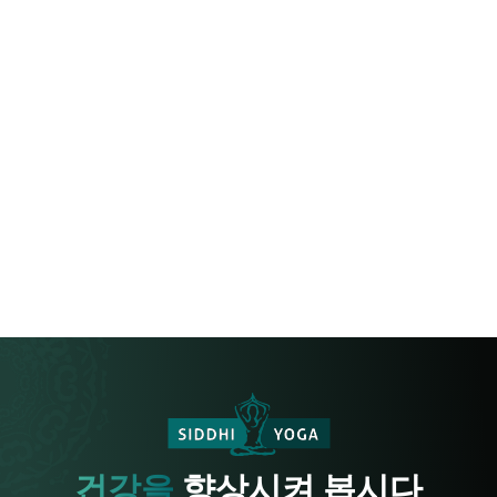
건강을
향상시켜 봅시다