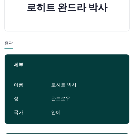
로히트 완드라 박사
윤곽
세부
이름
로히트 박사
성
완드로우
국가
안에