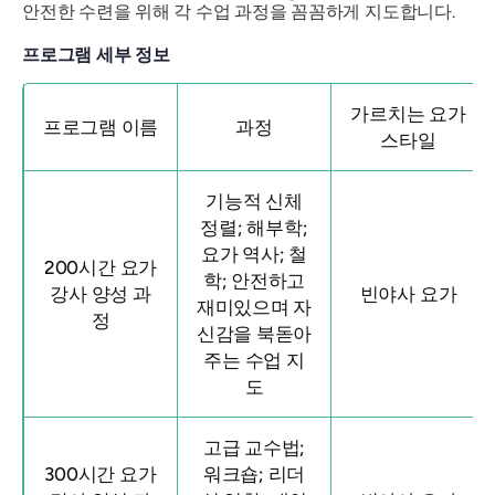
안전한 수련을 위해 각 수업 과정을 꼼꼼하게 지도합니다.
프로그램 세부 정보
가르치는 요가
프로그램 이름
과정
스타일
기능적 신체
정렬; 해부학;
요가 역사; 철
200시간 요가
학; 안전하고
강사 양성 과
빈야사 요가
재미있으며 자
정
신감을 북돋아
주는 수업 지
도
고급 교수법;
300시간 요가
워크숍; 리더