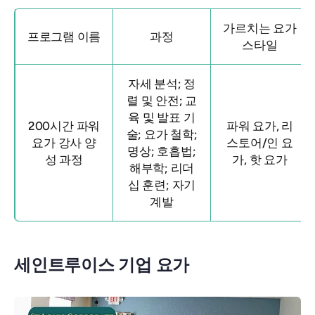
가르치는 요가
프로그램 이름
과정
스타일
자세 분석; 정
렬 및 안전; 교
육 및 발표 기
200시간 파워
파워 요가, 리
술; 요가 철학;
요가 강사 양
스토어/인 요
명상; 호흡법;
성 과정
가, 핫 요가
해부학; 리더
십 훈련; 자기
계발
세인트루이스 기업 요가