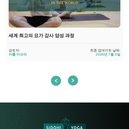
세계 최고의 요가 강사 양성 과정
검토자:
최종 업데이트 날짜:
아툴 미슈라
2026년 7월 4일
검