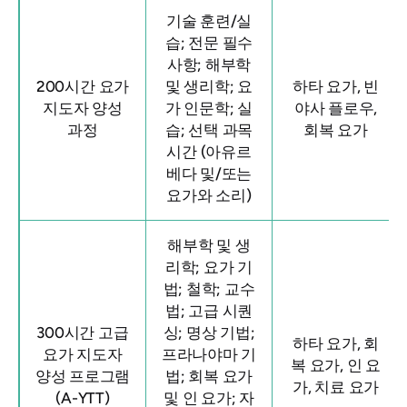
기술 훈련/실
습; 전문 필수
사항; 해부학
200시간 요가
및 생리학; 요
하타 요가, 빈
지도자 양성
가 인문학; 실
야사 플로우,
과정
습; 선택 과목
회복 요가
시간 (아유르
베다 및/또는
요가와 소리)
해부학 및 생
리학; 요가 기
법; 철학; 교수
법; 고급 시퀀
300시간 고급
싱; 명상 기법;
하타 요가, 회
요가 지도자
프라나야마 기
복 요가, 인 요
양성 프로그램
법; 회복 요가
가, 치료 요가
(A-YTT)
및 인 요가; 자