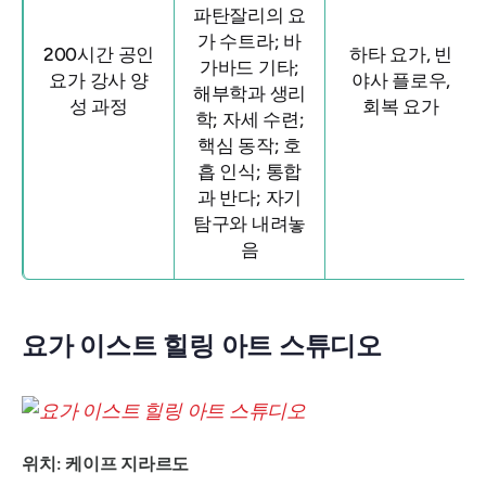
파탄잘리의 요
가 수트라; 바
200시간 공인
하타 요가, 빈
가바드 기타;
요가 강사 양
야사 플로우,
해부학과 생리
성 과정
회복 요가
학; 자세 수련;
핵심 동작; 호
흡 인식; 통합
과 반다; 자기
탐구와 내려놓
음
요가 이스트 힐링 아트 스튜디오
위치: 케이프 지라르도