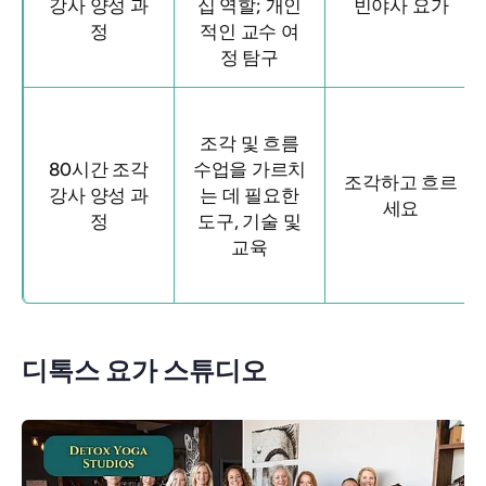
강사 양성 과
십 역할; 개인
빈야사 요가
정
적인 교수 여
정 탐구
조각 및 흐름
80시간 조각
수업을 가르치
조각하고 흐르
강사 양성 과
는 데 필요한
세요
정
도구, 기술 및
교육
디톡스 요가 스튜디오