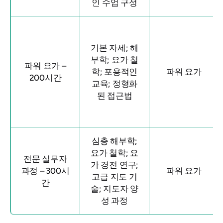
인 수업 구성
기본 자세; 해
부학; 요가 철
파워 요가 –
학; 포용적인
파워 요가
200시간
교육; 정형화
된 접근법
심층 해부학;
요가 철학; 요
전문 실무자
가 경전 연구;
과정 – 300시
파워 요가
고급 지도 기
간
술; 지도자 양
성 과정