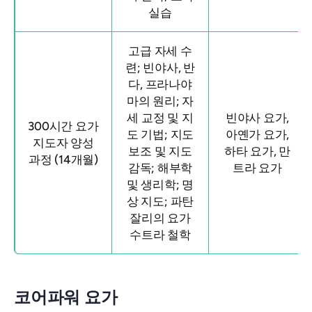
실습
고급 자세 수
련; 빈야사, 반
다, 프라나야
마의 원리; 자
세 교정 및 지
빈야사 요가,
300시간 요가
도 기법; 지도
아옌가 요가,
지도자 양성
보조 및 지도
하타 요가, 만
과정 (14개월)
감독; 해부학
트라 요가
및 생리학; 명
상 지도; 파탄
잘리의 요가
수트라 철학
코어파워 요가