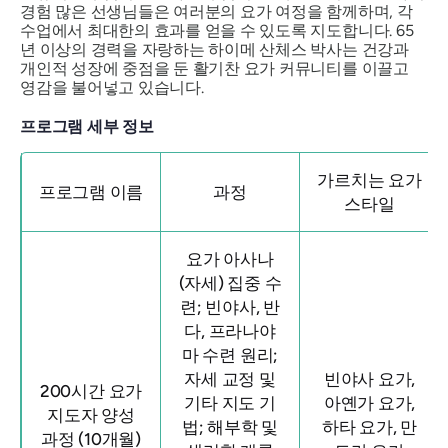
경험 많은 선생님들은 여러분의 요가 여정을 함께하며, 각
수업에서 최대한의 효과를 얻을 수 있도록 지도합니다. 65
년 이상의 경력을 자랑하는 하이메 산체스 박사는 건강과
개인적 성장에 중점을 둔 활기찬 요가 커뮤니티를 이끌고
영감을 불어넣고 있습니다.
프로그램 세부 정보
가르치는 요가
프로그램 이름
과정
스타일
요가 아사나
(자세) 집중 수
련; 빈야사, 반
다, 프라나야
마 수련 원리;
자세 교정 및
빈야사 요가,
200시간 요가
기타 지도 기
아옌가 요가,
지도자 양성
법; 해부학 및
하타 요가, 만
과정 (10개월)