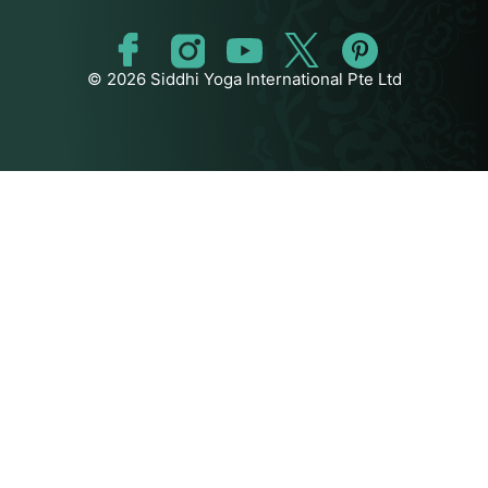
© 2026 Siddhi Yoga International Pte Ltd