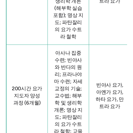
생리학 개론
트라 요가
(해부학 실습
포함); 명상 지
도; 파탄잘리
의 요가 수트
라 철학
아사나 집중
수련; 빈야사
와 반다의 원
리; 프라나야
마 수련; 자세
빈야사 요가,
200시간 요가
교정의 기술;
아옌가 요가,
지도자 양성
교수법; 해부
하타 요가, 만
과정 (6개월)
학 및 생리학
트라 요가
개론; 명상 지
도; 파탄잘리
의 요가 수트
라 철학; 교육