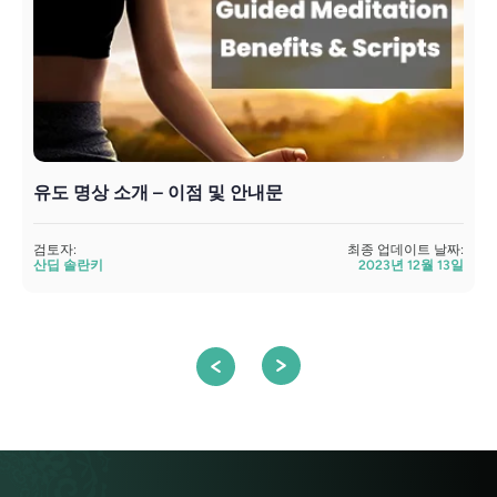
유도 명상 소개 – 이점 및 안내문
검토자:
최종 업데이트 날짜:
검
산딥 솔란키
2023년 12월 13일