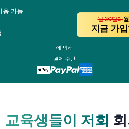
이용 가능
월 30달러
월
지금 가
험
에 의해
결제 수단
 교육생들이 저희
회