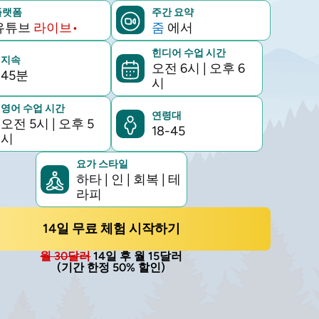
재
플랫폼
주간 요약
시
유튜브
라이브•
줌
에서
간
힌디어 수업 시간
지속
대
오전 6시
|
오후 6
45분
시
영어 수업 시간
연령대
오전 5시
|
오후 5
18-45
시
요가 스타일
하타 | 인 | 회복 | 테
라피
14일 무료 체험 시작하기
월 30달러
14일 후 월 15달러
(기간 한정 50% 할인)