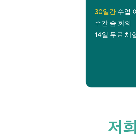
30일간
수업 
주간 줌 회의
14일 무료 체
저희