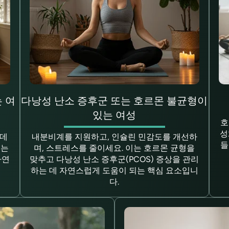
 여
다낭성 난소 증후군 또는 호르몬 불균형이
있는 여성
호
성
 데
내분비계를 지원하고, 인슐린 민감도를 개선하
들
주는
며, 스트레스를 줄이세요. 이는 호르몬 균형을
자연
맞추고 다낭성 난소 증후군(PCOS) 증상을 관리
하는 데 자연스럽게 도움이 되는 핵심 요소입니
다.