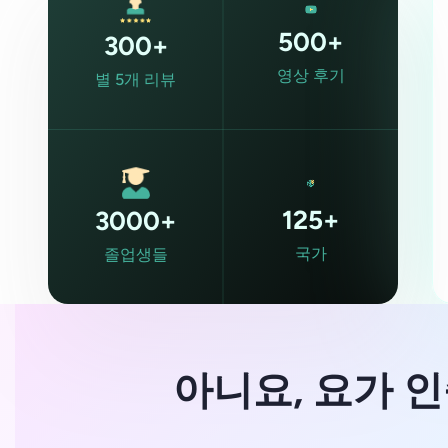
500+
300+
영상 후기
별 5개 리뷰
125+
3000+
국가
졸업생들
아니요, 요가 