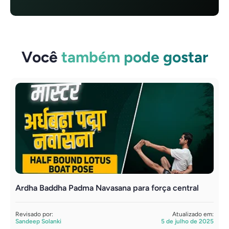
Você
também pode gostar
Ardha Baddha Padma Navasana para força central
A
f
Revisado por:
Atualizado em:
Sandeep Solanki
5 de julho de 2025
R