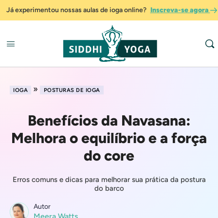
Já experimentou nossas aulas de ioga online?
Inscreva-se agora
»
IOGA
POSTURAS DE IOGA
Benefícios da Navasana:
Melhora o equilíbrio e a força
do core
Erros comuns e dicas para melhorar sua prática da postura
do barco
Autor
Meera Watts