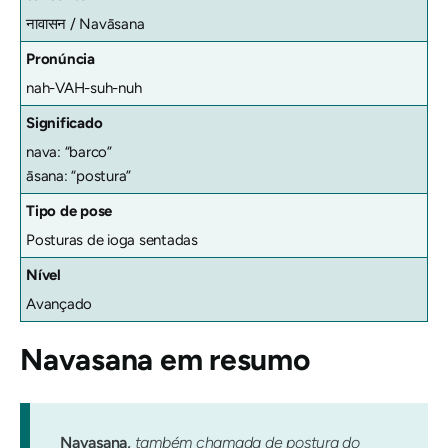
नावासन / Navāsana
Pronúncia
nah-VAH-suh-nuh
Significado
nava: “barco”
āsana: “postura”
Tipo de pose
Posturas de ioga sentadas
Nível
Avançado
Navasana
em resumo
Navasana,
também chamada de postura do