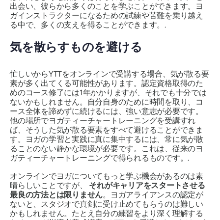
出会い、彼らから多くのことを学ぶことができます。ヨ
ガインストラクターになるための試練や苦難を乗り越え
る中で、多くの支えを得ることができます。.
気を散らすものを避ける
忙しいからYTTをオンラインで受講する場合、気が散る要
素が多く出てくる可能性があります。認定資格取得のた
めのコース修了には1年かかりますが、それでも十分では
ないかもしれません。自分自身のために時間を取り、コ
ース全体を諦めずに続けるには、強い意志が必要です。
他の場所でヨガティーチャートレーニングを受講すれ
ば、そうした気が散る要素をすべて避けることができま
す。ヨガの学習と実践に真に集中するには、常に気が散
ることのない静かな環境が必要です。これは、従来のヨ
ガティーチャートレーニングで得られるものです。.
オンラインでヨガについてもっと学ぶ機会があるのは素
晴らしいことですが、
それがキャリアをスタートさせる
最良の方法とは限りません
。ヨガアライアンスの認定が
ないと、スタジオで真剣に受け止めてもらうのは難しい
かもしれません。たとえ自分の練習をより深く理解する