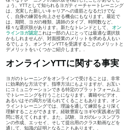
ょう。YTTとして知られるヨガティーチャートレーニング
は、充実した新しいキャリアへの道筋となるだけでな
く、自身の練習を向上させる機会にもなります。最近で
は、期間、ヨガの種類、講師のタイプ、時間数など、
様々な選択肢があります。新たなトレンドとして、
オン
ラインヨガ認定
これは一部の人にとっては最適な選択肢
かもしれませんが、対面授業のメリットを求める人もい
るでしょう。オンラインYTTを受講することのメリットと
デメリットをいくつかご紹介します。.
オンラインYTTに関する事実
ヨガのトレーニングをオンラインで受けることは、非常
に効果的な方法です。指導方法にもよりますが、お互い
にコミュニケーションできる特定のプラットフォーム上
でトレーニングを行うことになります。書籍やビデオ、
あるいはその両方が送られてくることもあります。オン
ライントレーニングでは、理論を通して練習をより深く
理解することができます。経験豊富なヨギや実践者が質
問に答えてくれます。また、試験、ヨガのレッスンプラ
ンの作成、エッセイ、そして提出用のクラス動画などを
通して、知識の証明となることもあります。.