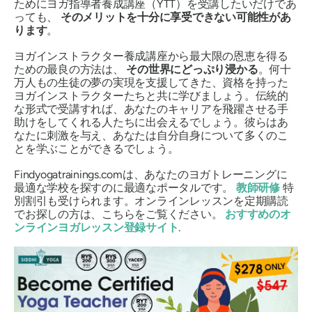
ためにヨガ指導者養成講座（YTT）を受講したいだけであ
っても、
そのメリットを十分に享受できない可能性があ
ります
。
ヨガインストラクター養成講座から最大限の恩恵を得る
ための最良の方法は、
その世界にどっぷり浸かる
。何十
万人もの生徒の夢の実現を支援してきた、資格を持った
ヨガインストラクターたちと共に学びましょう。伝統的
な形式で受講すれば、あなたのキャリアを飛躍させる手
助けをしてくれる人たちに出会えるでしょう。彼らはあ
なたに刺激を与え、あなたは自分自身について多くのこ
とを学ぶことができるでしょう。
Findyogatrainings.comは、あなたのヨガトレーニングに
最適な学校を探すのに最適なポータルです。
教師研修
特
別割引も受けられます。オンラインレッスンを定期購読
でお探しの方は、こちらをご覧ください。
おすすめのオ
ンラインヨガレッスン登録サイト
.