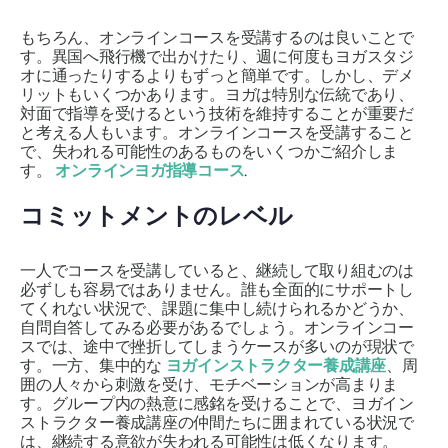
もちろん、オンラインコースを受講するのは良いことで
す。異国へ飛行機で出かけたり、週に何度もヨガスタジ
オに通ったりするよりもずっと簡単です。しかし、デメ
リットもいくつかあります。ヨガは特別な伝統であり、
対面で指導を受けるという技術を維持することが重要だ
と考える人もいます。オンラインコースを受講すること
で、失われる可能性のあるものをいくつかご紹介しま
す。
オンラインヨガ指導コース
.
コミットメントのレベル
一人でコースを受講していると、継続して取り組むのは
必ずしも容易ではありません。誰も全面的にサポートし
てくれない状況で、課題に集中し続けられるかどうか、
自問自答してみる必要があるでしょう。オンラインコー
スでは、途中で挫折してしまうケースが多いのが現状で
す。一方、集中的な
ヨガインストラクター養成講座
、周
囲の人々から刺激を受け、モチベーションが高まりま
す。グループ内の熱意に感銘を受けることで、ヨガイン
ストラクター養成講座の仲間たちに囲まれている状況で
は、継続する意欲が失われる可能性は低くなります。