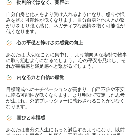
批判的ではなく、寛容に
自分自身と他人をより受け入れるよう
になり、怒りや恨
みを抱く可能性が低くなります。
自分自身と他人との繋
がりをより強く
感じ、ネガティブな感情を抱く可能性が
低くなります。
心の平穏と静けさの感覚の向上
あなたは
大切なことに集中し
、より前向きな姿勢で物事
に取り組むようになるでしょう。
心の平安を見出し
、そ
れが幸福感と満足感へと繋がるでしょう。
内なる力と自信の感覚
目標達成へのモチベーションが高まり
、自己不信や不安
に陥る可能性が低くなります。より
明晰で安定した思考
が生まれ
、外的プレッシャーに惑わされることが少なく
なります。
喜びと幸福感
あなたは
自分の人生にもっと満足する
ようになり、以前