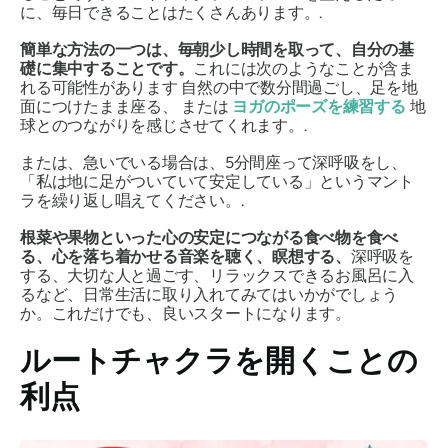
に、毎日できることはたくさんあります。.
簡単な方法の一つは、毎朝少し時間を取って、自分の基
礎に集中することです。
これには次のようなことが含ま
れる可能性があります
自然の中で数分間過ごし、足を地
面につけたまま座る
、 または
ヨガのポーズを練習する
地
球とのつながりを感じさせてくれます。.
または、急いでいる場合は、5分間座って深呼吸をし、
「私は地に足がついていて安定している」というマント
ラを繰り返し唱えてください。.
根菜や果物といった心の安定につながる食べ物を食べ
る、心を落ち着かせる音楽を聴く、瞑想する、
深呼吸を
する、大切な人と過ごす、リラックスできるお風呂に入
るなど、日常生活に取り入れてみてはいかがでしょう
か。
これだけでも、良いスタートになります
。
ルートチャクラを開くことの
利点