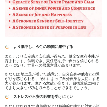
より集中し、今この瞬間に集中する
また、
より安定感と安心感が得られ
、健全な生存本能が
育まれます。信頼でき、責任感を持つ自分を信じられる
ようになり、世界への
帰属意識が高まり
ます。
あなたは
地に足が着いた感覚と、自分自身や他者との繋
がりを感じられる
、それによって自分自身を大切にする
力が養われます。生きる意欲が高まり、目標達成に向け
てより大きな成功を収めることができるでしょう。
ストレスや不安の影響を受けにくい
あなたはなれます
身体的および精神的な病気に対する抵