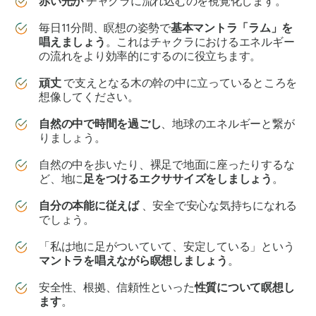
赤い光が
チャクラに流れ込むのを視覚化します。
毎日11分間、瞑想の姿勢で
基本マントラ「ラム」を
唱えましょう
。これはチャクラにおけるエネルギー
の流れをより効率的にするのに役立ちます。
頑丈
で支えとなる木の幹の中に立っているところを
想像してください。
自然の中で時間を過ごし
、地球のエネルギーと繋が
りましょう。
自然の中を歩いたり、裸足で地面に座ったりするな
ど、地に
足をつけるエクササイズをしましょう
。
自分の本能に従えば
、安全で安心な気持ちになれる
でしょう。
「私は地に足がついていて、安定している」という
マントラを唱えながら
瞑想しましょう
。
安全性、根拠、信頼性といった
性質について瞑想し
ます
。