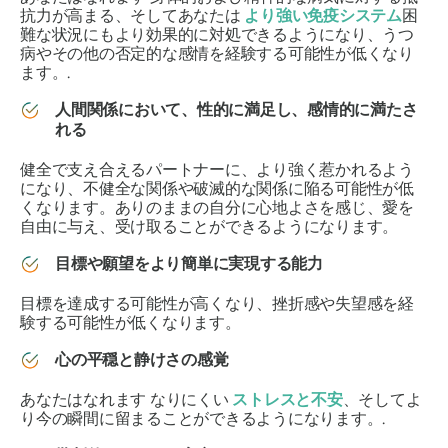
抗力が高まる
、そしてあなたは
より強い免疫システム
困
難な状況にもより効果的に対処できるようになり、うつ
病やその他の否定的な感情を経験する可能性が低くなり
ます。.
人間関係において、性的に満足し、感情的に満たさ
れる
健全で支え合えるパートナーに、より強く惹かれるよう
になり、不健全な関係や破滅的な関係に陥る可能性が低
くなります。
ありのままの自分に心地よさを
感じ、愛を
自由に与え、受け取ることができるようになります。
目標や願望をより簡単に実現する能力
目標を達成する可能性が
高くなり、挫折感や失望感を経
験する可能性が低くなります。
心の平穏と静けさの感覚
あなたはなれます
なりにくい
ストレスと不安
、そしてよ
り今の瞬間に留まることができるようになります。.