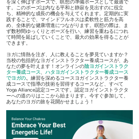
を深く伸ばすポーズで、瞑想の準備ポーズとして最適で
す。このポーズは内なる平和と静寂を見出すのに役立
ち、精神的な成長の機会を与えてくれます。定期的に実
践することで、マインドフルネスは柔軟性と筋力を高
め、全体的な健康増進につながります。瞑想の際は、ま
ず数秒間ゆっくりとポーズを行い、練習を重ねるにつれ
て時間を延ばしていくことで、最大の効果を得ることが
できます。
ヨガに情熱を注ぎ、人に教えることを夢見ていますか？
当校の包括的なヨガインストラクター養成コースが、あ
なたの夢を叶えます！オンラインの
陰ヨガインストラク
ター養成コース
、
ハタヨガインストラクター養成コース
でヨガの
、
練習を深めるコースヨガインストラクター養
成コースで指導の技術を習得するコースなど、すべて
Yoga Alliance認定コースです。認定ヨガインストラクタ
ーへの道のりはここから始まります。今すぐ参加して、
あなたのヨガの旅を花開かせましょう！