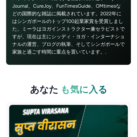
Journal、CureJoy、FunTimesGuide、OMtimesな
どの国際的な雑誌に掲載されています。2022年に
はシンガポールのトップ100起業家賞を受賞しまし
た。ミーラはヨガインストラクター兼セラピストで
すが、現在は主にシッディ・ヨガ・インターナショ
ナルの運営、ブログの執筆、そしてシンガポールで
家族と過ごす時間に重点を置いています。.
あなた
も気に入る