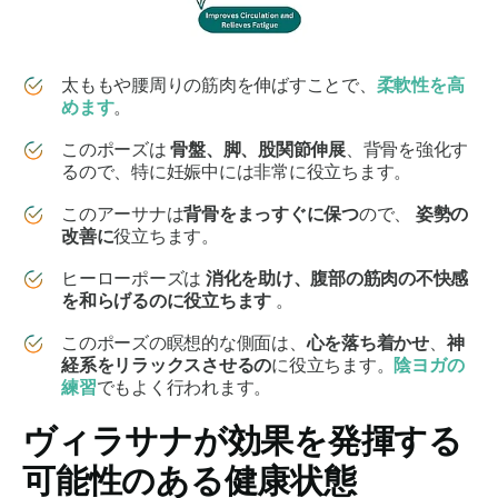
太ももや腰周りの筋肉を伸ばすことで、
柔軟性を高
めます
。
このポーズは
骨盤、脚、股関節伸展
、背骨を強化す
るので、特に妊娠中には非常に役立ちます。
このアーサナは
背骨をまっすぐに保つ
ので、
姿勢の
改善に
役立ちます。
ヒーローポーズは
消化を助け、腹部の筋肉の不快感
を和らげるのに役立ちます
。
このポーズの瞑想的な側面は、
心を落ち着かせ
、
神
経系をリラックスさせるの
に役立ちます。
陰ヨガの
練習
でもよく行われます。
ヴィラサナ
が効果を発揮する
可能性のある健康状態