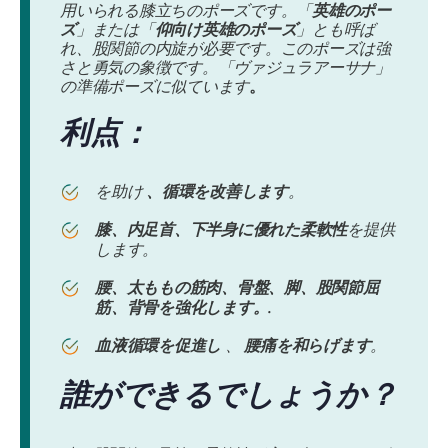
用いられる膝立ちのポーズです。「
英雄のポー
ズ
」または「
仰向け英雄のポーズ
」とも呼ば
れ、股関節の内旋が必要です。このポーズは強
さと勇気の象徴です。「ヴァジュラアーサナ」
の準備ポーズに似ています
。
利点：
を助け
、循環を改善します
。
膝、内足首、下半身に優れた柔軟性
を提供
します。
腰、太ももの筋肉、骨盤、脚、股関節屈
筋、背骨を強化します。.
血液循環を促進し
、
腰痛を和らげます
。
誰ができるでしょうか？