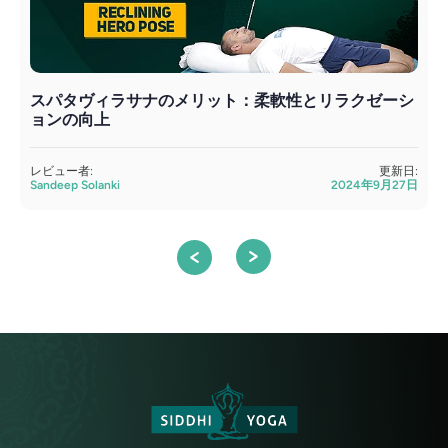
スパタヴィラサナのメリット：柔軟性とリラクゼーシ
ョンの向上
S
レビュー者:
更新日:
Sandeep Solanki
2024年9月27日