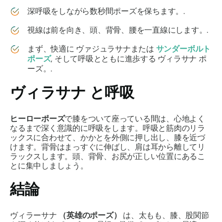
深呼吸をしながら数秒間ポーズを保ちます。.
視線は前を向き、頭、背骨、腰を一直線にします。.
まず、快適に
ヴァジュラサナまたは
サンダーボルト
ポーズ
,
そして呼吸とともに進歩する
ヴィラサナ
ポ
ーズ。.
ヴィラサナ
と呼吸
ヒーローポーズ
で膝をついて座っている間は、心地よく
なるまで深く意識的に呼吸をします。呼吸と筋肉のリラ
ックスに合わせて、かかとを外側に押し出し、膝を近づ
けます。背骨はまっすぐに伸ばし、肩は耳から離してリ
ラックスします。頭、背骨、お尻が正しい位置にあるこ
とに集中しましょう。
結論
ヴィラーサナ
（英雄のポーズ）
は、太もも、膝、股関節