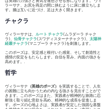
は英雄の力強さと勇気を連想させる形になります。
ヴィ
ラーサナ
、お尻を両足の間に挟むように床に膝立ちしま
す。膝は互いに近づけ、足は大きく開きます。
チャクラ
ヴィラーサナは
、
ルート チャクラ
(
ムラダーラ チャク
ラ
)、
仙骨チャクラ
(
スワディスターナ
チャクラ
)、
太陽神
経叢チャクラ
(
マニプーラ チャクラ
)を刺激します。
このポーズは、安定感と根付いた感覚、そして創造性と
感情の安定をもたらします。自信を育み、内面の強さを
高めます。.
哲学
ヴィラーサナ
（英雄のポーズ）
を実践することで、人生
の困難に立ち向かうための内なる強さを見出すことがで
きます。このポーズはまた、実践者が精神的な旅路に忍
耐強く取り組む意欲を高め、精神的な成長を促進しま
す。ポーズの心地よさは、実践者が安定した強固な基盤