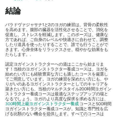
結論
バラドヴァジャサナ1と2のヨガの練習は、背骨の柔軟性
を高めます。腹部の臓器を活性化させることで、消化を
促進し、ストレスを軽減します。このポーズは、健康な
方であれば、ご自身のレベルや快適さに合わせて、調整
したり道具を使ったりすることで、誰でも行うことがで
きます。心身全体をリラックスさせ、穏やかな効果をも
たらします。.
認定ヨガインストラクターへの道はここから始まりま
す！当校のヨガインストラクター養成コースは、ヨガを
始めたい方にも経験豊富な方にも適したコースを厳選し
てご用意しています。ヨガの練習を深めたい方にも、や
りがいのあるヨガインストラクターとしてのキャリアを
築きたい方にも、当校のマルチスタイル200時間ヨガイン
ストラクター養成コースは最適なステップアップの場と
なるでしょう。ヨガのより高度な探求を求める方には、
300時間上級ヨガインストラクター養成
コースと500時間
ヨガインストラクター養成コースが、知識と専門性を広
げる比類のない機会を提供します。すべてのコースは