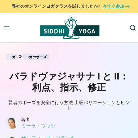
弊社のオンラインヨガクラスを試しましたか?
今すぐ参加
»
ヨガ
ヨガのポーズ
バラドヴァジャサナ I と II：
利点、指示、修正
賢者のポーズを安全に行う方法 上級バリエーションとヒン
ト
著者
ミーラ・ワッツ