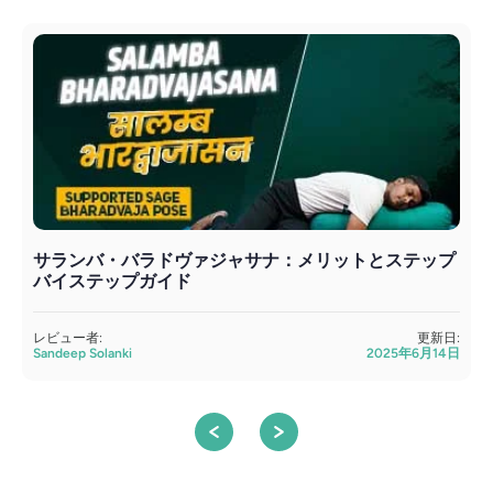
サランバ・バラドヴァジャサナ：メリットとステップ
バイステップガイド
S
レビュー者:
更新日:
Sandeep Solanki
2025年6月14日