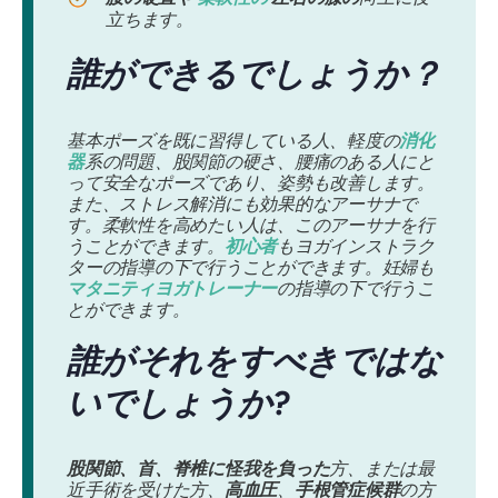
立ちます。
誰ができるでしょうか？
基本ポーズを既に習得している人、軽度の
消化
器
系の問題、股関節の硬さ、腰痛のある人にと
って安全なポーズであり、姿勢も改善します。
また、ストレス解消にも効果的なアーサナで
す。柔軟性を高めたい人は、このアーサナを行
うことができます。
初心者
もヨガインストラク
ターの指導の下で行うことができます。妊婦も
マタニティヨガトレーナー
の指導の下で行うこ
とができます。
誰がそれをすべきではな
いでしょうか?
股関節、首、脊椎に怪我を負った
方、または最
近手術を受けた方、
高血圧
、
手根管症候群
の方