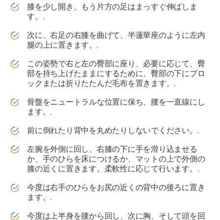
膝を少し開き、もう片方の足はまっすぐ伸ばしま
す。.
次に、右足の右膝を曲げて、半蓮華座のように左内
腿の上に置きます。.
この姿勢で右と左の臀部に座り、必要に応じて、臀
部を持ち上げたままにするために、臀部の下にブロ
ックまたは折りたたんだ毛布を置きます。.
骨盤をニュートラルな位置に保ち、腰を一直線にし
ます。.
前に倒れたり背中を丸めたりしないでください。.
左腕を外側に回し、右膝の下に手を滑り込ませる
か、手のひらを床につけるか、マットの上で外側の
膝の近くに置きます。柔軟性に応じて行います。.
今度は右手のひらをお尻の近くの背中の後ろに置き
ます。.
今度は上半身を腰から回し、次に胸、そして頭を回