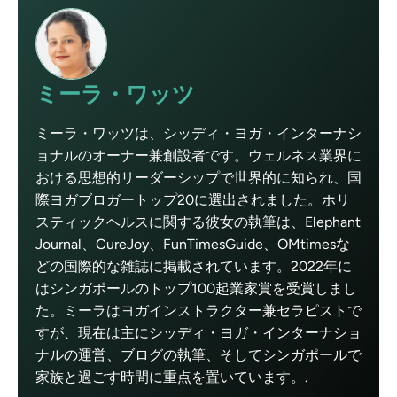
ミーラ・ワッツ
ミーラ・ワッツは、シッディ・ヨガ・インターナシ
ョナルのオーナー兼創設者です。ウェルネス業界に
おける思想的リーダーシップで世界的に知られ、国
際ヨガブロガートップ20に選出されました。ホリ
スティックヘルスに関する彼女の執筆は、Elephant
Journal、CureJoy、FunTimesGuide、OMtimesな
どの国際的な雑誌に掲載されています。2022年に
はシンガポールのトップ100起業家賞を受賞しまし
た。ミーラはヨガインストラクター兼セラピストで
すが、現在は主にシッディ・ヨガ・インターナショ
ナルの運営、ブログの執筆、そしてシンガポールで
家族と過ごす時間に重点を置いています。.