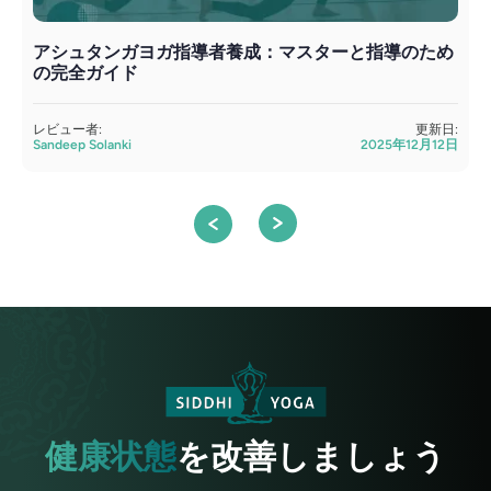
アシュタンガヨガ指導者養成：マスターと指導のため
の完全ガイド
レビュー者:
更新日:
Sandeep Solanki
2025年12月12日
S
健康状態
を改善しましょう