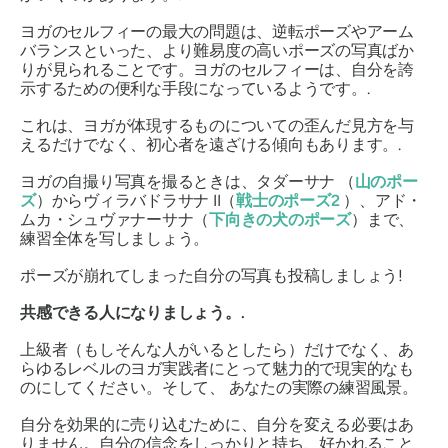
ヨガのセルフィーの最大の問題は、逆転ポーズやアーム
バランスといった、より難易度の高いポーズの写真ばか
りが見られることです。ヨガのセルフィーは、自分を誇
示するための便利な手段になっているようです。.
これは、ヨガが体現するものについての歪んだ見方を与
えるだけでなく、初心者を遠ざける傾向もあります。.
ヨガの自撮り写真を撮るときは、
タダーサナ
（
山のポー
ズ
）から
ヴィラバドラサナ
II（
戦士のポーズ2
）、
アド・
ムカ・シュヴァナーサナ
（
下向きの犬のポーズ
）まで、
練習
全体
を写しましょう。
ポーズが崩れてしまった自分の写真も投稿しましょう!
共感できる人になりましょう。.
上級者（もしそんな人がいるとしたら）だけでなく、あ
らゆるレベルのヨガ実践者にとって魅力的で現実的なも
のにしてください。そして、
あなたの実際の練習風景
。
自分を効果的に売り込むために、自分を変える必要はあ
りません。自分の信念をしっかりと持ち、好かれること