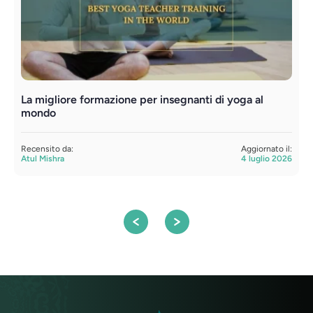
La migliore formazione per insegnanti di yoga al
F
mondo
t
Recensito da:
Aggiornato il:
R
Atul Mishra
4 luglio 2026
S