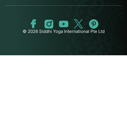
© 2026 Siddhi Yoga International Pte Ltd