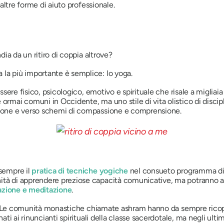
e altre forme di aiuto professionale.
ndia da un ritiro di coppia altrove?
 la più importante è semplice: lo yoga.
essere fisico, psicologico, emotivo e spirituale che risale a migliai
 ormai comuni in Occidente, ma uno stile di vita olistico di disci
azione e verso schemi di compassione e comprensione.
 sempre il
pratica di tecniche yogiche
nel consueto programma di c
tà di apprendere preziose capacità comunicative, ma potranno anch
razione e meditazione
.
empo. Le comunità monastiche chiamate ashram hanno da sempre ricope
nati ai rinuncianti spirituali della classe sacerdotale, ma negli ult