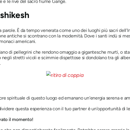
e e le rive del sacro fiume Gange.
ishikesh
a parole. È da tempo venerata come uno dei luoghi più sacri dell'In
gione antiche si scontrano con la modernità. Dove i santi indù si m
i monaci americani.
ffollano di pellegrini che rendono omaggio a gigantesche
murti,
o sta
li stretti vicoli e scimmie dispettose si dondolano tra gli alberi
.
ore spirituale di questo luogo ed emanano un'energia serena e am
ndividere questa esperienza con il tuo partner è un'opportunità di
ivato il momento!