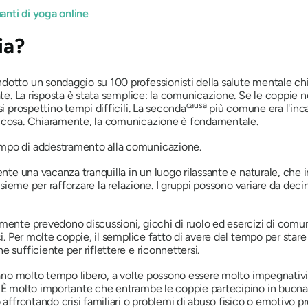
anti di yoga online
ia?
dotto un sondaggio su 100 professionisti della salute mentale chie
sate. La risposta è stata semplice: la comunicazione. Se le coppie
causa
i prospettino tempi difficili. La seconda
più comune era l'incapa
a cosa. Chiaramente, la comunicazione è fondamentale.
ampo di addestramento alla comunicazione.
ente una vacanza tranquilla in un luogo rilassante e naturale, che
insieme per rafforzare la relazione. I gruppi possono variare da deci
mente prevedono discussioni, giochi di ruolo ed esercizi di comuni
i. Per molte coppie, il semplice fatto di avere del tempo per stare i
 sufficiente per riflettere e riconnettersi.
edano molto tempo libero, a volte possono essere molto impegnativi
 È molto importante che entrambe le coppie partecipino in buona f
o affrontando crisi familiari o problemi di abuso fisico o emotiv