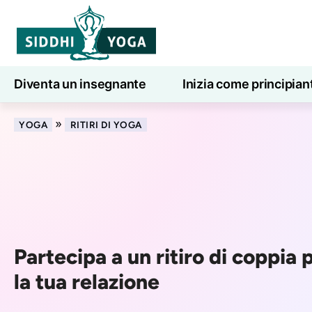
Diventa un insegnante
Inizia come principian
Lezioni di yoga online
7 giorni di benessere
»
YOGA
RITIRI DI YOGA
Partecipa a un ritiro di coppia 
la tua relazione