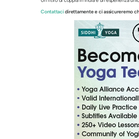
Un ritiro di coppia in India è un'esperienza un
Contattaci
direttamente e ci assicureremo che 