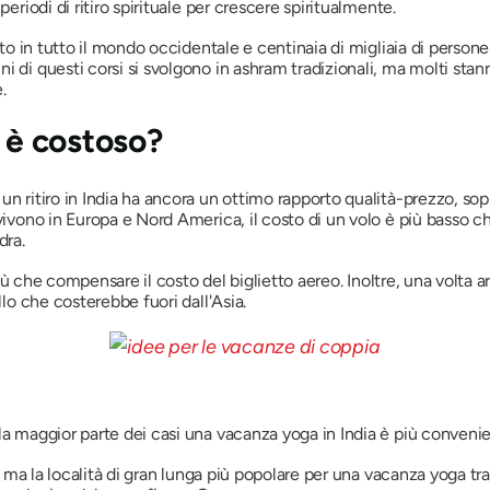
eriodi di ritiro spirituale per crescere spiritualmente.
uto in tutto il mondo occidentale e centinaia di migliaia di persone
 di questi corsi si svolgono in ashram tradizionali, ma molti stann
.
n è costoso?
n ritiro in India ha ancora un ottimo rapporto qualità-prezzo, sopr
 vivono in Europa e Nord America, il costo di un volo è più basso c
dra.
iù che compensare il costo del biglietto aereo. Inoltre, una volta arriv
llo che costerebbe fuori dall'Asia.
la maggior parte dei casi una vacanza yoga in India è più convenie
, ma la località di gran lunga più popolare per una vacanza yoga tras