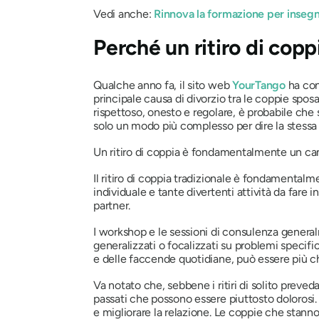
Vedi anche:
Rinnova la formazione per insegn
Perché un ritiro di copp
Qualche anno fa, il sito web
YourTango
ha con
principale causa di divorzio tra le coppie spo
rispettoso, onesto e regolare, è probabile che s
solo un modo più complesso per dire la stess
Un ritiro di coppia è fondamentalmente un c
Il ritiro di coppia tradizionale è fondamentalm
individuale e tante divertenti attività da fare 
partner.
I workshop e le sessioni di consulenza general
generalizzati o focalizzati su problemi specific
e delle faccende quotidiane, può essere più che
Va notato che, sebbene i ritiri di solito prev
passati che possono essere piuttosto dolorosi.
e migliorare la relazione. Le coppie che stann