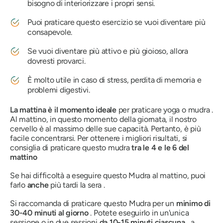
bisogno di interiorizzare i propri sensi.
Puoi praticare questo esercizio se vuoi diventare più
consapevole.
Se vuoi diventare più attivo e più gioioso, allora
dovresti provarci.
È molto utile in caso di stress, perdita di memoria e
problemi digestivi.
La mattina è il momento ideale
per praticare yoga o
mudra
.
Al mattino, in questo momento della giornata, il nostro
cervello è al massimo delle sue capacità. Pertanto, è più
facile concentrarsi. Per ottenere i migliori risultati, si
consiglia di praticare questo
mudra
tra le 4 e le 6 del
mattino
Se hai difficoltà a eseguire questo
Mudra
al mattino, puoi
farlo
anche
più tardi la sera .
Si raccomanda di praticare questo
Mudra
per un
minimo di
30-40 minuti al giorno
. Potete eseguirlo in un'unica
sessione o in due sessioni
da 10-15 minuti ciascuna
, a