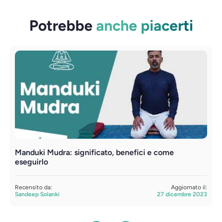
Potrebbe
anche piacerti
Manduki Mudra: significato, benefici e come
Y
eseguirlo
R
S
Recensito da:
Aggiornato il:
Sandeep Solanki
27 dicembre 2023