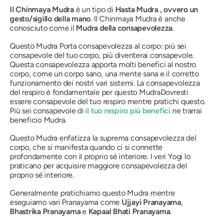
Il Chinmaya Mudra
è un tipo di
Hasta
Mudra
, ovvero un
gesto/sigillo della mano
.
Il Chinmaya Mudra
è anche
conosciuto come il
Mudra
della consapevolezza
.
Questo
Mudra
Porta consapevolezza al corpo: più sei
consapevole del tuo corpo, più diventerai consapevole.
Questa consapevolezza apporta molti benefici al nostro
corpo, come un corpo sano, una mente sana e il corretto
funzionamento dei nostri vari sistemi. La consapevolezza
del respiro è fondamentale per questo
Mudra
Dovresti
essere consapevole del tuo respiro mentre pratichi questo.
Più sei consapevole di
il tuo respiro più benefici
ne trarrai
beneficio
Mudra
.
Questo
Mudra
enfatizza la suprema consapevolezza del
corpo, che si manifesta quando ci si connette
profondamente con il proprio sé interiore. I veri Yogi lo
praticano per acquisire maggiore consapevolezza del
proprio sé interiore.
Generalmente pratichiamo questo
Mudra
mentre
eseguiamo vari
Pranayama
come
Ujjayi
Pranayama
,
Bhastrika
Pranayama
e
Kapaal Bhati
Pranayama
.