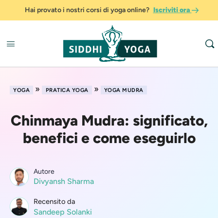
Hai provato i nostri corsi di yoga online?
Iscriviti ora
»
»
YOGA
PRATICA YOGA
YOGA MUDRA
Chinmaya Mudra: significato,
benefici e come eseguirlo
Autore
Divyansh Sharma
Recensito da
Sandeep Solanki