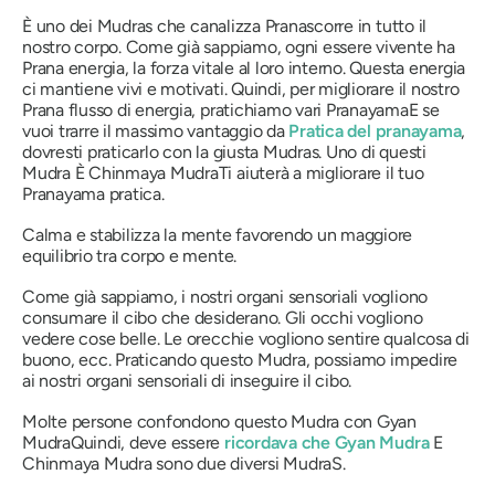
È uno dei
Mudra
s che canalizza
Prana
scorre in tutto il
nostro corpo. Come già sappiamo, ogni essere vivente ha
Prana
energia, la forza vitale al loro interno. Questa energia
ci mantiene vivi e motivati. Quindi, per migliorare il nostro
Prana
flusso di energia, pratichiamo vari
Pranayama
E se
vuoi trarre il massimo vantaggio da
Pratica
del pranayama
,
dovresti praticarlo con la giusta
Mudra
s. Uno di questi
Mudra
È
Chinmaya Mudra
Ti aiuterà a migliorare il tuo
Pranayama
pratica.
Calma e stabilizza la mente favorendo un maggiore
equilibrio tra corpo e mente.
Come già sappiamo, i nostri organi sensoriali vogliono
consumare il cibo che desiderano. Gli occhi vogliono
vedere cose belle. Le orecchie vogliono sentire qualcosa di
buono, ecc. Praticando questo
Mudra
, possiamo impedire
ai nostri organi sensoriali di inseguire il cibo.
Molte persone confondono questo
Mudra
con
Gyan
Mudra
Quindi, deve essere
ricordava che
Gyan
Mudra
E
Chinmaya Mudra
sono due diversi
Mudra
S.