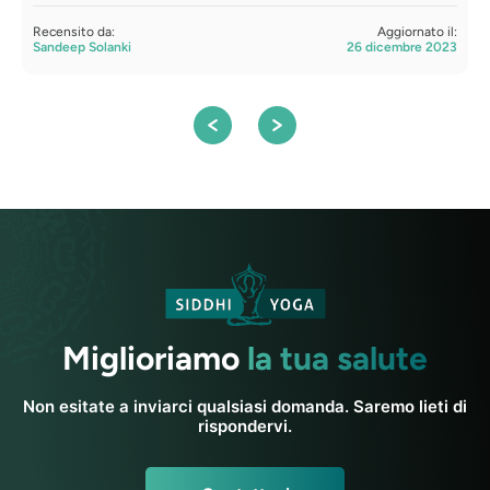
Recensito da:
Aggiornato il:
R
Sandeep Solanki
26 dicembre 2023
D
Miglioriamo
la tua salute
Non esitate a inviarci qualsiasi domanda. Saremo lieti di
rispondervi.