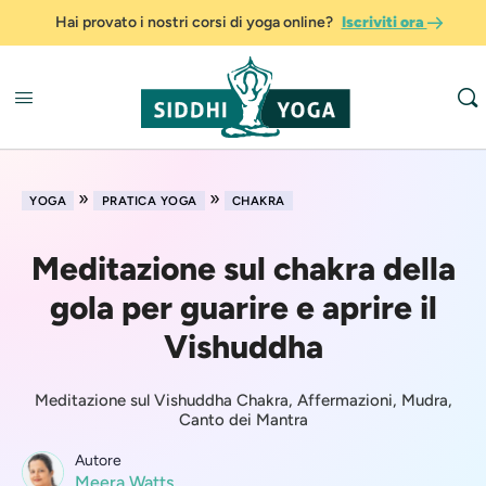
Hai provato i nostri corsi di yoga online?
Iscriviti ora
»
»
YOGA
PRATICA YOGA
CHAKRA
Meditazione sul chakra della
gola per guarire e aprire il
Vishuddha
Meditazione sul Vishuddha Chakra, Affermazioni, Mudra,
Canto dei Mantra
Autore
Meera Watts