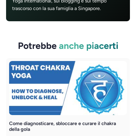
Yoga International, sul blogging e sul tempo
trascorso con la sua famiglia a Singapore.
Potrebbe
anche piacerti
Come diagnosticare, sbloccare e curare il chakra
C
della gola
c