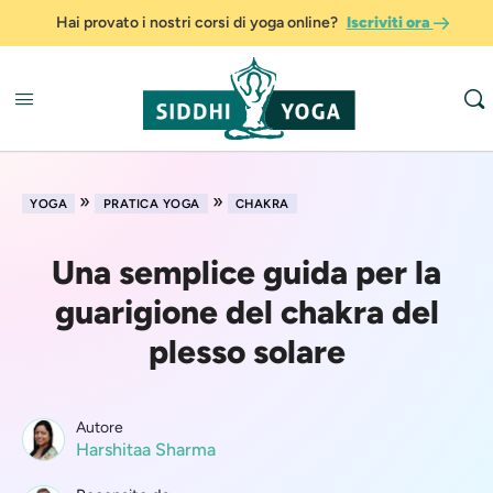
Hai provato i nostri corsi di yoga online?
Iscriviti ora
»
»
YOGA
PRATICA YOGA
CHAKRA
Una semplice guida per la
guarigione del chakra del
plesso solare
Autore
Harshitaa Sharma