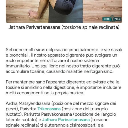
Jathara Parivartanasana (torsione spinale reclinata)
Sebbene molti virus colpiscano principalmente le vie nasali
e bronchiali, il nostro apparato digerente può svolgere un
ruolo importante nel rafforzare il nostro sistema
immunitario. Uno squilibrio nel nostro tratto digerente può
accumulare tossine, causando malattie nell'organismo.
Per mantenere sano l'apparato digerente ed evitare che le
tossine si annidino nella digestione, è importante includere
molti accorgimenti nella propria pratica.
Ardha Matsyendrasana
(posizione del mezzo signore dei
pesci),
Parivrtta
Trikonasana
(posizione del triangolo
ruotato),
Parivrtta Parsvakonasana
(posizione dell'angolo
laterale ruotato) e
Jathara Parivartanasana
(torsione
spinale reclinata) ti aiuteranno a disintossicarti e a