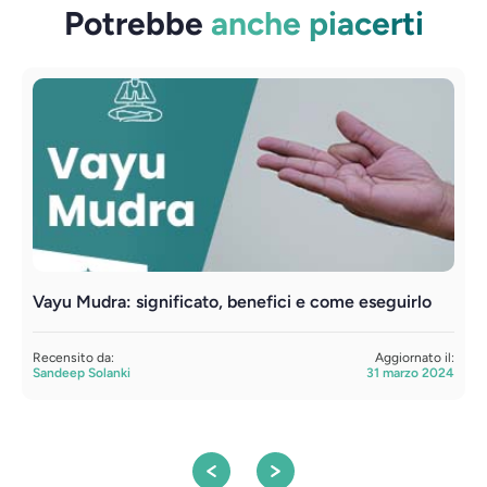
Potrebbe
anche piacerti
Vayu Mudra: significato, benefici e come eseguirlo
V
f
Recensito da:
Aggiornato il:
Sandeep Solanki
31 marzo 2024
R
S