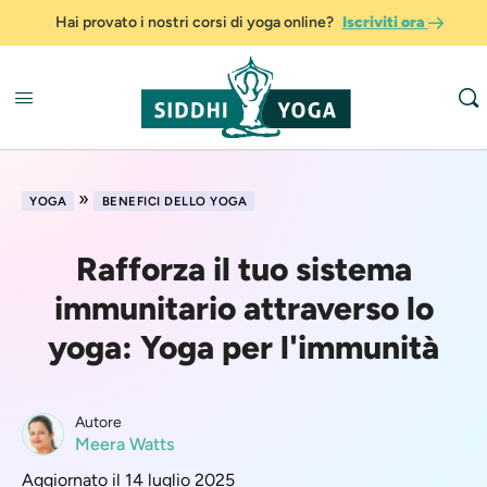
Hai provato i nostri corsi di yoga online?
Iscriviti ora
»
YOGA
BENEFICI DELLO YOGA
Rafforza il tuo sistema
immunitario attraverso lo
yoga: Yoga per l'immunità
Autore
Meera Watts
Aggiornato il 14 luglio 2025