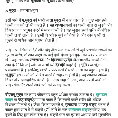
भू
= भूमि, यह शब्द
भूमिदेवी
या
भू
देवी
(धरती माता)
&
मुद्रा
= हावभाव/मुहर
इसी अर्थ में
भू
मुद्रा को
धरती माता
मुद्रा
भी कहा जाता है । कुछ लोग इसे
"पृथ्वी का संकेत" भी कहते हैं
।
यह
अभ्यासकर्ता
को धरती माता से जुड़ने और
स्थिरता का अनुभव करने में मदद करती है। यह जुड़ाव हमारे शरीर में अधिक
"पृथ्वी तत्व" लाता है
।
पृथ्वी
ने
अनेक युगों को देखा है, और स्वयं पृथ्वी से
जुड़ने से अधिक ज्ञान प्राप्त होता
है
।
यदि आप विभिन्न मंदिरों और हिंदू पौराणिक कथाओं से जुड़े प्राचीन स्थलों का
भ्रमण करेंगे, तो आप पाएंगे कि कई देवी-देवता इस
मुद्रा
का अभ्यास करते
थे। यहां तक ​​कि
उत्तराखंड
और
हिमाचल
प्रदेश
जैसे भारतीय राज्यों में भी ,
आप देखेंगे कि कई लोग आज भी इसे
देवभूमि
कहते हैं
।
भूमि
शब्द
भू
का
पर्यायवाची है । इसलिए, भारतीय परंपराओं में धरती माता का बहुत महत्व है।
भू
मुद्रा
इस ऊर्जा को पोषित करने में सहायक होती है। यह आपको अधिक
स्थिर और व्यावहारिक बनाती है । आप जहां भी जाएं, आप अपनी जड़ों को
याद रखेंगे और अपने आश्रितों की परवाह करेंगे।
बीएचयू
मुद्रा
यह हमारे जीवन पर बहुत अधिक प्रभाव डालता है।
मूलाधार
चक्र
या
जड़
चक्र
ऐसा माना जाता है कि इससे हमारे शरीर को अधिक
स्थिरता मिलती है। जैसा कि हम जानते हैं,
मूलाधारा
या
जड़
चक्र
, पहला है
वां
चक्र
कुल सात में से
चक्रों
(7
होने के नाते
सहस्रार
चक्र
इसलिए, यह
दूसरे के लिए द्वार खोल देता है।
चक्रों
अगर हम इसका अभ्यास करें
मुद्रा
फिर