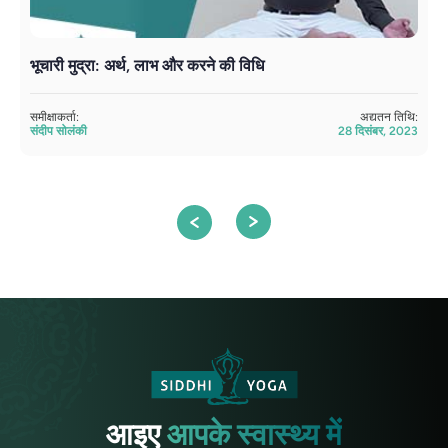
भूचारी मुद्रा: अर्थ, लाभ और करने की विधि
य
समीक्षाकर्ता:
अद्यतन तिथि:
सम
संदीप सोलंकी
28 दिसंबर, 2023
सं
आइए
आपके स्वास्थ्य में