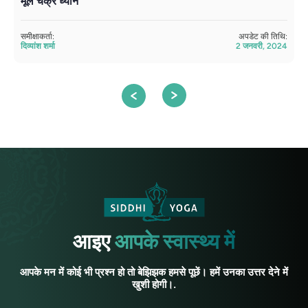
मूल चक्र ध्यान
स
समीक्षाकर्ता:
अपडेट की तिथि:
सम
दिव्यांश शर्मा
2 जनवरी, 2024
सं
आइए
आपके स्वास्थ्य में
आपके मन में कोई भी प्रश्न हो तो बेझिझक हमसे पूछें। हमें उनका उत्तर देने में
खुशी होगी।.