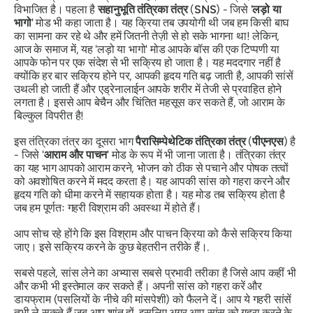
विभाजित है। पहला है
सहानुभूति तंत्रिका तंत्र
(
SNS
) - जिसे '
लड़ो या
भागो
' मोड भी कहा जाता है। यह क्रिया तब उपयोगी थी जब हम किसी बाघ
का सामना कर रहे थे और हमें जितनी तेज़ी से हो सके भागना था! लेकिन,
आज के समाज में, यह 'लड़ो या भागो' मोड आपके बॉस की एक टिप्पणी या
आपके फोन पर एक संदेश से भी सक्रिय हो जाता है। यह मददगार नहीं है
क्योंकि हर बार सक्रिय होने पर, आपकी हृदय गति बढ़ जाती है, आपकी सांसें
उथली हो जाती हैं और एड्रेनालाईन आपके शरीर में तेजी से प्रवाहित होने
लगता है। इससे आप बेचैन और चिंतित महसूस कर सकते हैं, जो आराम के
बिल्कुल विपरीत है!
इस तंत्रिका तंत्र का दूसरा भाग
पैरासिम्पेथेटिक तंत्रिका तंत्र
(
पीएनएस
) है
- जिसे '
आराम और
पाचन
' मोड के रूप में भी जाना जाता है। तंत्रिका तंत्र
का यह भाग आपको आराम करने, भोजन को ठीक से पचाने और पोषक तत्वों
को अवशोषित करने में मदद करता है। यह आपकी सांस को गहरा करने और
हृदय गति को धीमा करने में सहायक होता है। यह मोड तब सक्रिय होता है
जब हम पूर्णतः गहरी विश्राम की अवस्था में होते हैं।
आप सोच रहे होंगे कि इस विश्राम और पाचन क्रिया को कैसे सक्रिय किया
जाए। इसे सक्रिय करने के कुछ बेहतरीन तरीके हैं।.
सबसे पहले, सांस लेने का अभ्यास सबसे प्रभावी तरीका है जिसे आप कहीं भी
और कभी भी इस्तेमाल कर सकते हैं। अपनी सांस को गहरा करें और
डायफ्राम (पसलियों के नीचे की मांसपेशी) को फैलने दें। आप ये गहरी सांसें
तभी ले सकते हैं जब आप शांत हों, इसलिए अगर आप सांस को गहरा करने के