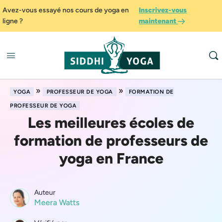
Avez-vous essayé nos cours de yoga en
Inscrivez-vous
ligne ?
maintenant
»
»
YOGA
PROFESSEUR DE YOGA
FORMATION DE
PROFESSEUR DE YOGA
Les meilleures écoles de
formation de professeurs de
yoga en France
Auteur
Meera Watts