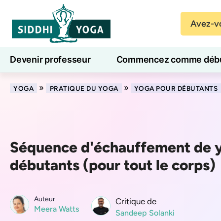
Avez-vo
Devenir professeur
Commencez comme débu
Cours de yoga en ligne
7 jours de bien-être
»
»
YOGA
PRATIQUE DU YOGA
YOGA POUR DÉBUTANTS
Séquence d'échauffement de 
débutants (pour tout le corps)
Auteur
Critique de
Meera Watts
Sandeep Solanki