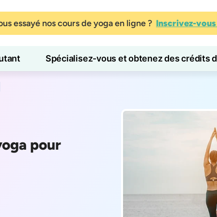
us essayé nos cours de yoga en ligne ?
Inscrivez-vou
tant
Spécialisez-vous et obtenez des crédits 
Blog
Apprendre
yoga pour